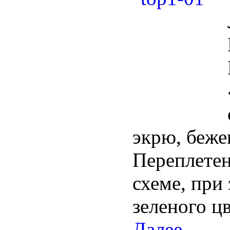
экрю, беже
Переплетени
схеме, при
зеленого цв
Далее