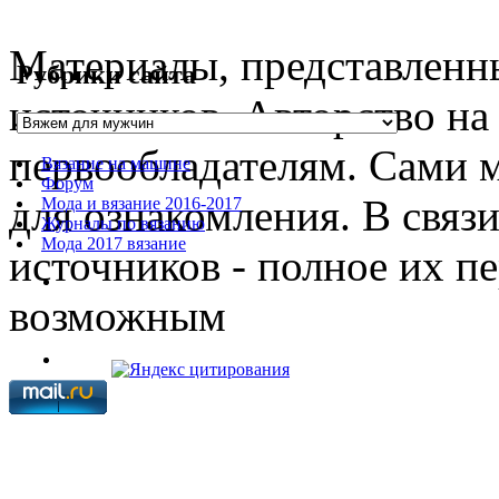
Материалы, представленны
Рубрики сайта
источников. Авторство на
первообладателям. Сами 
Вязание на машине
Форум
для ознакомления. В связ
Мода и вязание 2016-2017
Журналы по вязанию
Мода 2017 вязание
источников - полное их п
возможным