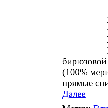
бирюзово
(100% мери
прямые спи
Далее