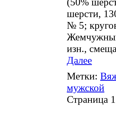
(50% шерст
шерсти, 13
№ 5; круго
Жемчужный 
изн., смещ
Далее
Метки:
Вяж
мужской
Страница 1