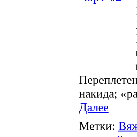
Переплетени
накида; «р
Далее
Метки:
Вяж