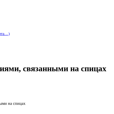
офта…)
лиями, связанными на спицах
ными на спицах