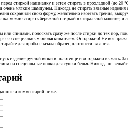
 перед стиркой наизнанку и затем стирать в прохладной (до 20
и очень мягким шампунем. Никогда не стирать вязаные изделия
делия сохранили свою форму, желательно избегать трения, выкру
опка можно стирать бережной стиркой в стиральной машине, и лиш
 или спицами, полоскать сразу же после стирки до тех пор, пок
раз со специальным ополаскивателем. Осторожно! Не вся пряжа 
стирайте для пробы сначала образец плотности вязания.
нуть изделие ручной вязки в полотенце и осторожно выжать. За
лием на специальные полки для сушки белья. Никогда не вешайт
тарий
 данные и комментарий ниже.