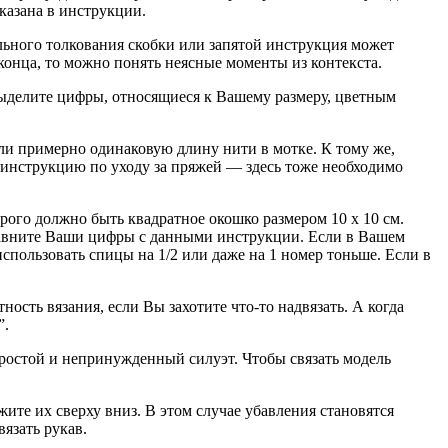
казана в инструкции.
ильного толкования скобки или запятой инструкция может
конца, то можно понять неясные моменты из контекста.
 выделите цифры, относящиеся к Вашему размеру, цветным
ели примерно одинаковую длину нити в мотке. К тому же,
и инструкцию по уходу за пряжей — здесь тоже необходимо
орого должно быть квадратное окошко размером 10 х 10 см.
Сравните Ваши цифры с данными инструкции. Если в Вашем
использовать спицы на 1/2 или даже на 1 номер тоньше. Если в
ность вязания, если Вы захотите что-то надвязать. А когда
”.
простой и непринужденный силуэт. Чтобы связать модель
яжите их сверху вниз. В этом случае убавления становятся
язать рукав.