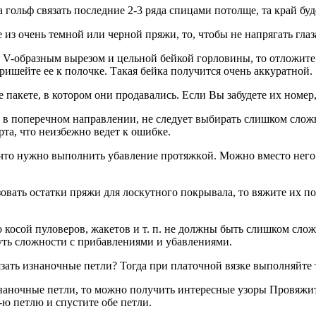
 гольф связать последние 2-3 ряда спицами потолще, та край буд
 из очень темной или черной пряжи, то, чтобы не напрягать глаз
с V-образным вырезом и цельной бейкой горловины, то отложите
ришейте ее к полочке. Такая бейка получится очень аккуратной.
 пакете, в котором они продавались. Если Вы забудете их номер,
х в поперечном направлении, не следует выбирать слишком сложн
а, что неизбежно ведет к ошибке.
 что нужно выполнить убавление пpoтяжкoй. Можно вместо него с
овать остатки пряжи для лоскутного покрывала, то вяжите их по
 косой пуловеров, жакетов и т. п. не должны быть слишком сл
уть сложности с прибавлениями и убавлениями.
язать изнаночные петли? Тогда при платочной вязке выполняйте 
наночные петли, то можно получить интересные узоры Провяжите
-ю петлю и спустите обе петли.