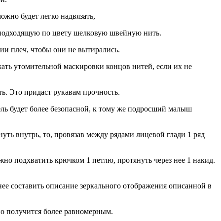
ожно будет легко надвязать,
ь подходящую по цвету шелковую швейную нить.
ии плеч, чтобы они не вытирались.
ежать утомительной маскировки концов нитей, если их не
ть. Это придаст рукавам прочность.
дель будет более безопасной, к тому же подросший малыш
уть внутрь, то, провязав между рядами лицевой глади 1 ряд
жно подхватить крючком 1 петлю, протянуть через нее 1 накид.
ранее составить описание зеркального отображения описанной в
тно получится более равномерным.