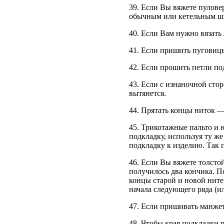
39. Если Вы вяжете пулове
обычным или кетельным ш
40. Если Вам нужно вязать 
41. Если пришить пуговицы
42. Если прошить петли по
43. Если с изнаночной сто
вытянется.
44. Прятать концы ниток —
45. Трикотажные пальто и 
подкладку, используя ту ж
подкладку к изделию. Так 
46. Если Вы вяжете толсто
получилось два кончика. П
концы старой и новой ните
начала следующего ряда (ил
47. Если пришивать манжет
48. Чтобы края подкладки 