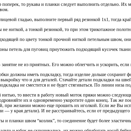
р поперек, то рукава и планки следует выполнить отдельно. Их 
вом.
лицевой гладью, выполните первый ряд резинкой 1х1, тогда край
 не ниткой, а тонкой резинкой, то при этом трикотажное полотн
дходящей по цвету тонкой прочной ниткой петельным швом, они
роны петель для пуговиц приутюжить подходящий кусочек ткани
 занятие не из приятных. Его можно облегчить и ускорить, если
юбки должны иметь подкладку, тогда изделие дольше сохранит фо
е выкройку что и для деталей. Стачайте детали подкладки на 
подкладка не сместится и не будет стягиваться. По линии низа п
й нитью, то ввести в работу новый моток пряжи можно следующи
одровняйте их и одновременно укоротите один конец. Так же по
й, при желании можно еще прошить их иголкой. Если же Вы испо
и — у края детали). И не расстраивайтесь, если от предыдущего 
ы и планки швом “козлик”, то соединение будет более эластичн
пальто и юбок не скручивались, их можно обработать косой бейко