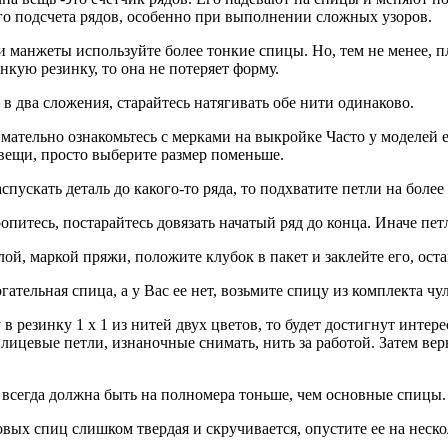
о подсчета рядов, особенно при выполнении сложных узоров.
и манжеты используйте более тонкие спицы. Но, тем не менее, п
нкую резинку, то она не потеряет форму.
в два сложения, старайтесь натягивать обе нити одинаково.
мательно ознакомьтесь с мерками на выкройке Часто у моделей 
вещи, просто выберите размер поменьше.
спускать деталь до какого-то ряда, то подхватите петли на боле
опитесь, постарайтесь довязать начатый ряд до конца. Иначе пет
лой, маркой пряжи, положите клубок в пакет и заклейте его, ост
ательная спица, а у Вас ее нет, возьмите спицу из комплекта чул
в резинку 1 х 1 из нитей двух цветов, то будет достигнут интер
лицевые петли, изнаночные снимать, нить за работой. Затем верн
 всегда должна быть на полномера тоньше, чем основные спицы.
вых спиц слишком твердая и скручивается, опустите ее на нескол