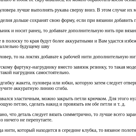
уловера лучше выполнять рукава сверху вниз. В этом случае их м
зделия дольше сохранят свою форму, если при вязании добавит
ьник и носит ранец, то добавьте дополнительную нить при вязан
е в полоску то края будут более аккуратными и Вам удастся изб
араллельно будущему шву
ловер, то на локтях добавьте к рабочей нити дополнительную ни
тскому фартуку-нагруднику вместо завязок резинку, то такая мо
 такой нагрудник самостоятельно.
дгибку жакета, пуловера или юбки, которую затем следует отверн
лучите аккуратную линию сгиба.
тавался эластичным, можно закрыть петли крючком. Для этого ну
щую петлю, сделать накид и провязать им обе петли и т. д.
ано, что деталь следует вязать симметрично, то лучше всего за
о ничего не перепутаете.
нца нити, который находится в середине клубка, то вязаное поло