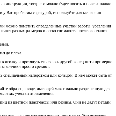
 в инструкции, тогда его можно будет носить и поверх пальто.
ли у Вас проблемы с фигурой, используйте для мешковин
ми можно пометить определенные участки работы, убавления
 бывают разных размеров и легко снимаются после окончания
цами.
ья до плеча.
в иголку и протянуть его сквозь другой конец нити примерно
оты кончики просто срезают.
сь специальным наперстком или кольцом. В нем может быть от
ирайте образец в воде, имеющей максимально разрешенную для
асчетах учесть эти изменения.
спиц из цветной пластмассы или резины. Они не дадут петлям
мер ряда в конце каждого провязанного ряда. Это позволит