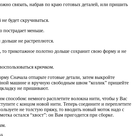
можно связать, набрав по краю готовых деталей, или пришить
 не будет скручиваться.
о пострадает меньше.
 дольше не растреплются.
, то трикотажное полотно дольше сохранит свою форму и не
 воспользоваться крючком.
рму Сначала отпарьте готовые детали, затем выкройте
швейной машине и вручную свободным швом “козлик” пришейте
одкладку не пришивают.
м способом: немного расплетите волокна нити, чтобы у Вас
ступите с концом новой нити. Теперь соедините и переплетите
льзуете не толстую пряжу, то вводить новый моток надо с
мотка остался “хвост”: он Вам пригодится при сборке.
ым.
й.