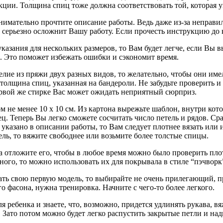
кции. Толщина спиц тоже должна соответствовать той, которая у
внимательно прочтите описание работы. Ведь даже из-за неправ
о серьезно осложнит Вашу работу. Если прочесть инструкцию до 
 указания для нескольких размеров, то Вам будет легче, если Вы
. Это поможет избежать ошибки и сэкономит время.
елие из пряжи двух разных видов, то желательно, чтобы они им
толщина спиц, указанная на бандероли. Не забудьте проверить 
ервой же стирке Вас может ожидать неприятный сюрприз.
м не менее 10 х 10 см. Из картона вырежьте шаблон, внутри кот
ц. Теперь Вы легко сможете сосчитать число петель и рядов. 
 указано в описании работы, то Вам следует плотнее вязать или 
ль, то вяжите свободнее или возьмите более толстые спицы.
 а отложите его, чтобы в любое время можно было проверить плот
ного, то можно использовать их для покрывала в стиле “пэчворк
зать свою первую модель, то выбирайте не очень прилегающий, 
 фасона, нужна тренировка. Начните с чего-то более легкого.
ля ребенка и знаете, что, возможно, придется удлинять рукава, в
 Зато потом можно будет легко распустить закрытые петли и надв