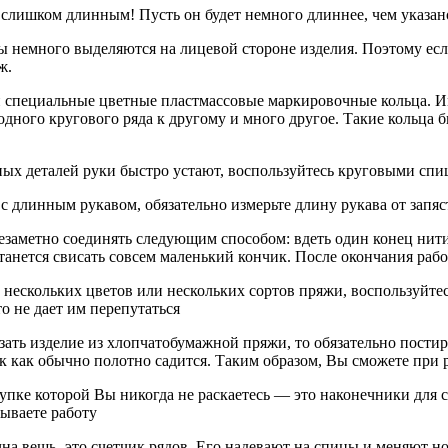
 слишком длинным! Пусть он будет немного длиннее, чем указано
ы немного выделяются на лицевой стороне изделия. Поэтому ес
ж.
и специальные цветные пластмассовые маркировочные кольца. И
 одного кругового ряда к другому и много другое. Такие кольца
ных деталей руки быстро устают, воспользуйтесь круговыми спи
с длинным рукавом, обязательно измерьте длину рукава от запяст
заметно соединять следующим способом: вдеть один конец нити 
станется свисать совсем маленький кончик. После окончания раб
 нескольких цветов или нескольких сортов пряжи, воспользуйте
то не дает им перепутаться
язать изделие из хлопчатобумажной пряжи, то обязательно пост
ак как обычно полотно садится. Таким образом, Вы сможете при р
купке которой Вы никогда не раскаетесь — это наконечники для 
рываете работу
чна вещь -это счетчик рядов. Его надевают на спицы и меняют но