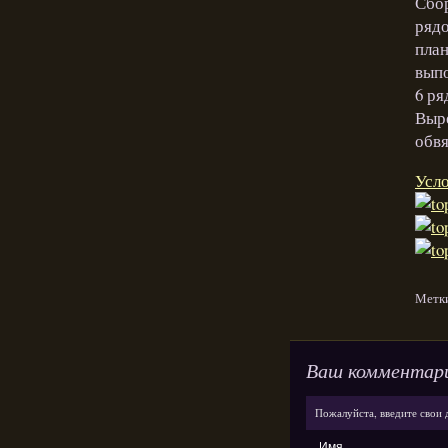
Сбор
рядо
план
выпо
6 ря
Выре
обв
Усло
Метк
Ваш комментар
Пожалуйста, введите свои 
Имя