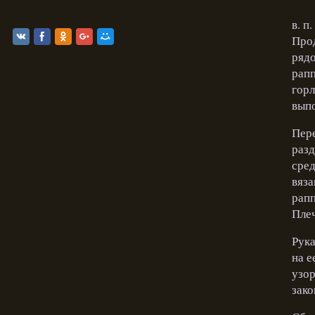
в. п
Прод
рядо
рапп
горл
выпо
Пере
разд
сред
вяза
рапп
Плеч
Рука
на е
узор
зако