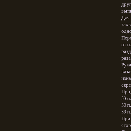
друг
вытя
Для 
захв
одно
Пере
от н
разд
раза
Рука
вяза
изна
скре
Про
33 п
30 п
33 п
При 
стор