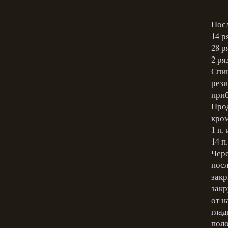
Посл
14 р
28 р
2 ря
Спин
рези
приб
Про
кром
1 п.
14 п
Чере
посл
закр
закр
от н
гла
поло