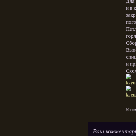
Для 
и в 
закр
пого
Петл
горл
Сбор
Выпо
спиц
и пр
Схе
Метк
Ваш комментар