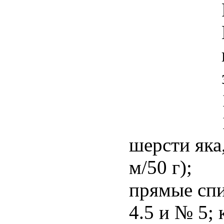
шерсти яка
м/50 г);
прямые сп
4.5 и № 5;