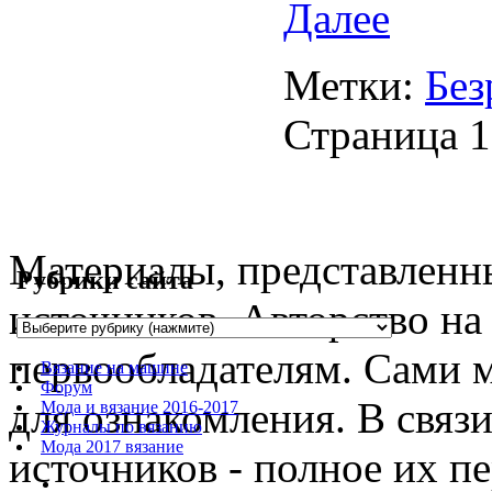
Далее
Метки:
Без
Страница 1
Материалы, представленны
Рубрики сайта
источников. Авторство на
первообладателям. Сами 
Вязание на машине
Форум
для ознакомления. В связ
Мода и вязание 2016-2017
Журналы по вязанию
Мода 2017 вязание
источников - полное их п