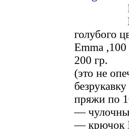
голубого ц
Emma ,100 
200 гр.
(это не опе
безрукавку
пряжи по 10
— чулочные
— крючок 