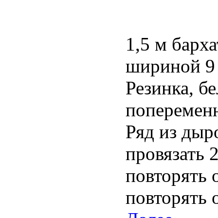
1,5 м барх
шириной 9
Резинка, б
попеременно
Ряд из дыро
провязать 2
повторять от
повторять 