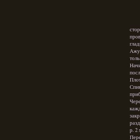
стор
пров
глад
Ажур
толь
Начи
посл
Плот
Спин
приб
Чере
кажд
закр
разд
р. 2
Пере