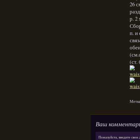
26 с
разд
р. 2
Сбор
п. и
связ
обеи
(см.
(ст.
Метк
Ваш комментар
Пожалуйста, введите свои 