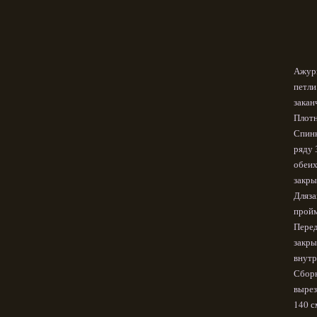
Ажурн
петли
закан
Плотн
Спинк
ряду 
обеих
закры
Дляза
пройм
Перед
закры
внутр
Сборк
вырез
140 с