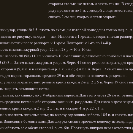
стороны столько же петель и вязать так же. В сл
ряду провязать по 1 п. с каждой спицы вместе лиц
связать 2 см лиц. гладью и петли закрыть.
ый узор, спицы №3,5: вязать по схеме, на которой приведены только лиц. р., в 
 вязать по рисунку, накиды — изн. Начинать с 1 кром., повторять петли раппор
чивать петлёй после раппорта и 1 кром. Повторять с 1-го по 14-й р.
ость вязания, ажурный узор: 22 п. и 28 р. = 10 x 10 см.
а: набрать 90 (98) 110 п. и связать 10 см резинкой, равномерно прибавив в по
3 (5) 3 п. Затем вязать ажурным узором. Через 41 см от резинки закрыть для пр
 сторон 4 (5) 6 п. и в каждом 2-м р. 1 х 3 и 2 (3) 4 х 1 п. Через 17 см от начала 
ть для выреза горловины средние 29 п. и обе стороны закончить раздельно.
кругления закрыть с внутреннего края в каждом 2-м р. 2 х 5 п. Через 19 см от н
ы закрыть оставшиеся петли.
: вязать, как спинку, но с V-образным вырезом. Для этого через 26 см от резин
ть среднюю петлю и обе стороны закончить раздельно. Для скоса выреза закры
еннего края в каждом 2-м р. 2 х 1 п. и в каждом 4-м р. 22 х 1 п.
а: выполнить плечевые швы; по вырезу горловины набрать 185 п. и связать пл
а. Выполнить боковые швы. Для шнурка связать крючком цепочку из возд. п. д
м и обвязать её с обеих сторон 1 р. ст. б/н. Протянуть шнурок через отверстия 