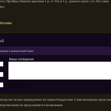
ото). Проймы обвязать крючком 1 р. ст. 6/н и 1 р. «рачьего шага» (ст. б/н слева
во).
Безрукавка
ий
данные и комментарий ниже.
Ваше сообщение
Авторство на них принадлежит их первообладателям. Сами материалы представ
х перечисление не представляется возможным