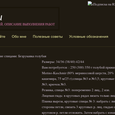
и
ИЙ, ОПИСАНИЕ ВЫПОЛНЕНИЯ РАБОТ
йте
Обо мне
Полезные советы
Условные обозначения
ие спицами: Безрукавка голубая
Размеры: 34/36 (38/40) 42/44
Вам потребуется: : 250 (300) 350 г голубой пряжи
Merino-Kaschmir (80% мериносовой шерсти, 20%
кашемира, 75 м/25 г);спицы №3 и №3,5; круговые
№3; крючок №3.
Резинка, спицы №3: попеременно 2 лиц., 2 изн.
Лицевая гладь: в круговых рядах вязать только лиц
Планка выреза, круговые спицы № 3: набрать с л
стороны петли, связать 3 круговых р. лиц. гладью 
круговом р. петли отложить. Затем набрать с изн