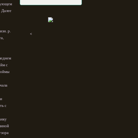
едующем
. Далее
изн. р.
<
та,
следнем
ойм с
проймы
ачала
ки
ть с
анку
линой
узора