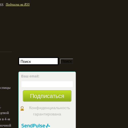
Подписка на RSS
Ваш email:
 спицы
Подписаться
.
Конфиденциальность
ицевой
гарантирована
и в 4-м
аночной