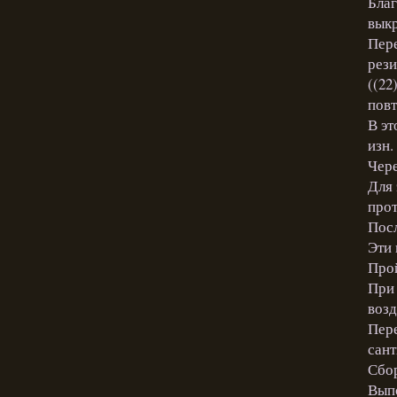
Благ
выкр
Пере
рези
((22)
повт
В эт
изн.
Чер
Для 
прот
Посл
Эти 
Прой
При 
возд
Пере
сант
Сбор
Выпо