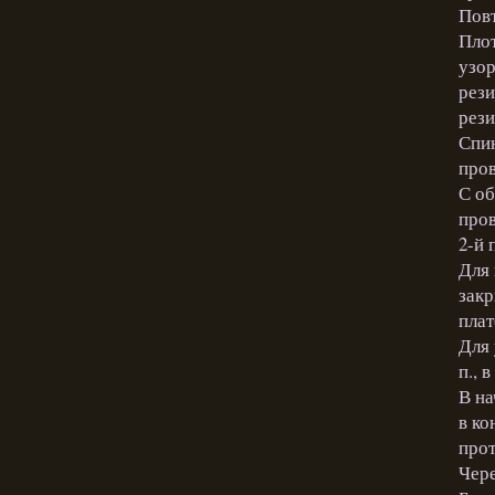
Повт
Плот
узор
рези
рези
Спин
пров
С об
пров
2-й 
Для 
закр
плат
Для 
п., 
В на
в ко
прот
Чере