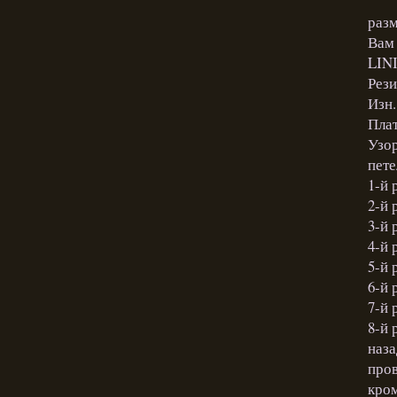
разм
Вам 
LINI
Рези
Изн.
Плат
Узор
пете
1-й р
2-й р
3-й 
4-й 
5-й р
6-й р
7-й 
8-й 
наза
пров
кром