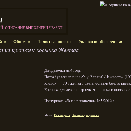
и
ИЙ, ОПИСАНИЕ ВЫПОЛНЕНИЯ РАБОТ
йте
Обо мне
Полезные советы
Условные обозначения
ание крючком: косынка Желтая
Для девочки на 4 года
Потребуется: крючoк №1,4? пряжf «Нежность» (1
хлопок) — 70 г желтого цвета, остатки белого цвета.
Косынка для девочки крючком — схема и описание
Из журнала «Летние шапочки» №5/2012 г.
Метки:
Вяжем детям
,
Косынка для девочки