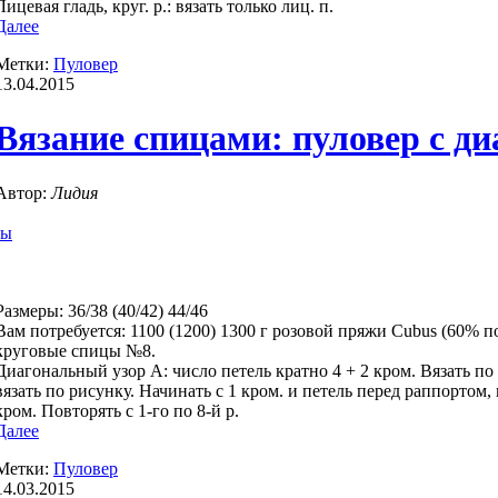
Лицевая гладь, круг. р.: вязать только лиц. п.
Далее
Метки:
Пуловер
13.04.2015
Вязание спицами: пуловер с д
Автор:
Лидия
ры
Размеры: 36/38 (40/42) 44/46
Вам потребуется: 1100 (1200) 1300 г розовой пряжи Cubus (60% п
круговые спицы №8.
Диагональный узор А: число петель кратно 4 + 2 кром. Вязать по с
вязать по рисунку. Начинать с 1 кром. и петель перед раппортом,
кром. Повторять с 1-го по 8-й р.
Далее
Метки:
Пуловер
14.03.2015