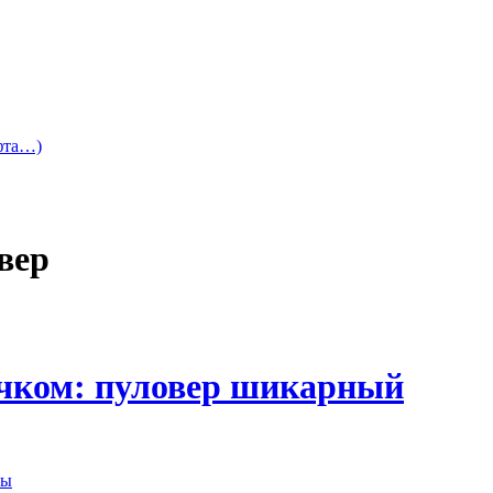
офта…)
вер
чком: пуловер шикарный
ры