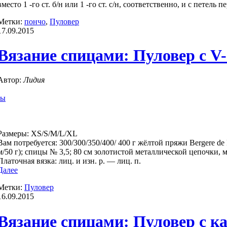
вместо 1 -го ст. б/н или 1 -го ст. с/н, соответственно, и с петель 
Метки:
пончо
,
Пуловер
17.09.2015
Вязание спицами: Пуловер с V
Автор:
Лидия
ры
Размеры: XS/S/M/L/XL
Вам потребуется: 300/300/350/400/ 400 г жёлтой пряжи Bergere d
м/50 г); спицы № 3,5; 80 см золотистой металлической цепочки,
Платочная вязка: лиц. и изн. р. — лиц. п.
Далее
Метки:
Пуловер
16.09.2015
Вязание спицами: Пуловер с к