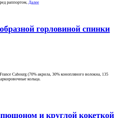
перед раппортом,
Далее
-образной горловиной спинки
e France Cabourg (70% акрила, 30% конопляного волокна, 135
 маркировочные кольца.
апюшоном и круглой кокеткой