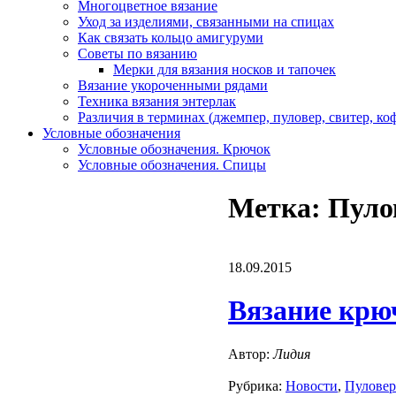
Многоцветное вязание
Уход за изделиями, связанными на спицах
Как связать кольцо амигуруми
Советы по вязанию
Мерки для вязания носков и тапочек
Вязание укороченными рядами
Техника вязания энтерлак
Различия в терминах (джемпер, пуловер, свитер, к
Условные обозначения
Условные обозначения. Крючок
Условные обозначения. Спицы
Метка: Пуло
18.09.2015
Вязание крю
Автор:
Лидия
Рубрика:
Новости
,
Пулове