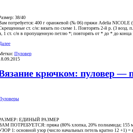
Размер: 38/40
Вам потребуется: 400 г оранжевой (№ 06) пряжи Adelia NICOLE (
Скрещенные ст. с/н: вязать по схеме 1. Повторять 2-й р. (3 возд. п.
н, 1 ст. с/н в пропущенную петлю *; повторять от * до * до конца 
Далее
Метки:
Пуловер
18.09.2015
Вязание крючком: пуловер — 
Пуловеры
РАЗМЕР: ЕДИНЫЙ РАЗМЕР
ВАМ ПОТРЕБУЕТСЯ: пряжа (80% хлопка, 20% полиамида; 155 м/2
УЗОР 1: основной узор (число начальных петель кратно 12 +1) = в