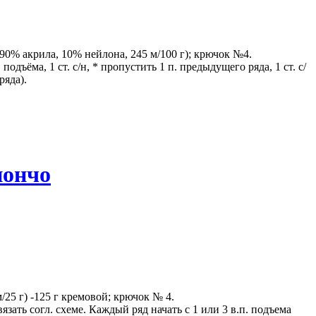
90% акрила, 10% нейлона, 245 м/100 г); крючок №4.
 подъёма, 1 ст. с/н, * пропустить 1 п. предыдущего ряда, 1 ст. с/
ряда).
пончо
5 г) -125 г кремовой; крючок № 4.
язать согл. схеме. Каждый ряд начать с 1 или 3 в.п. подъема