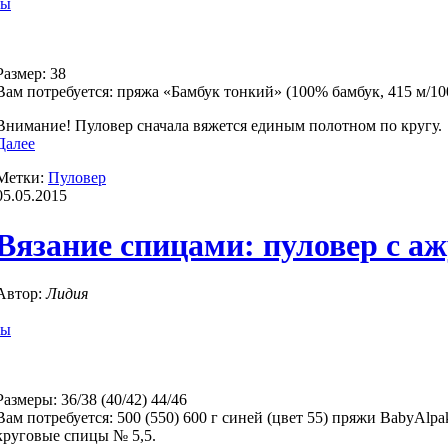
ры
Размер: 38
Вам потребуется: пряжа «Бамбук тонкий» (100% бамбук, 415 м/10
Внимание! Пуловер сначала вяжется единым полотном по кругу.
Далее
Метки:
Пуловер
05.05.2015
Вязание спицами: пуловер с 
Автор:
Лидия
ры
Размеры: 36/38 (40/42) 44/46
Вам потребуется: 500 (550) 600 г синей (цвет 55) пряжи BabyAlp
круговые спицы № 5,5.