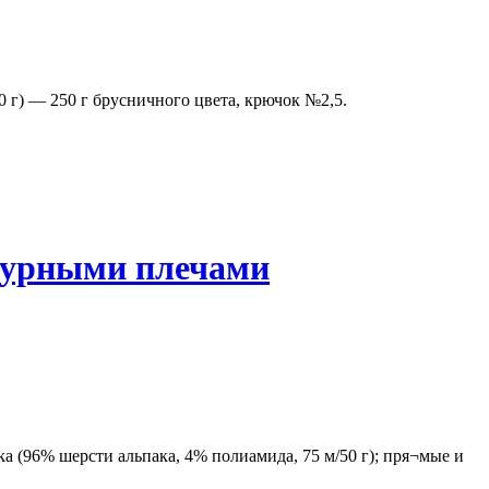
0 г) — 250 г брусничного цвета, крючок №2,5.
ажурными плечами
aka (96% шерсти альпака, 4% полиамида, 75 м/50 г); пря¬мые и