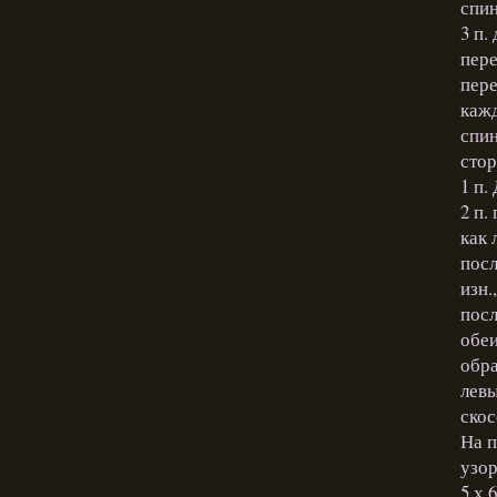
спин
3 п.
пере
пере
кажд
спин
стор
1 п.
2 п.
как 
посл
изн.,
посл
обеи
обра
левы
скос
На п
узор
5 х 