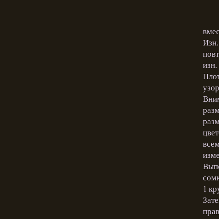
вмес
Изн.
повт
изн.
Плот
узор
Вним
разм
разм
цвет
всем
изм
Выпо
сомк
1 кру
Зате
прав