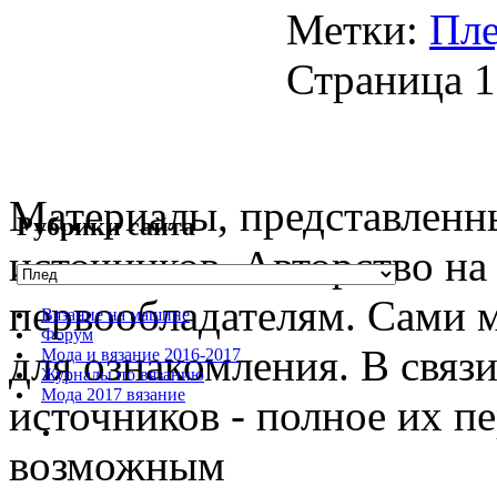
Метки:
Пл
Страница 1
Материалы, представленны
Рубрики сайта
источников. Авторство на
первообладателям. Сами 
Вязание на машине
Форум
для ознакомления. В связ
Мода и вязание 2016-2017
Журналы по вязанию
Мода 2017 вязание
источников - полное их п
возможным