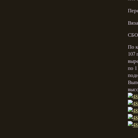
Пер
Вяза
СБО
По к
107 
выре
по 1
подн
Выпо
высо