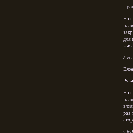
Пра
На с
п. л
закр
для 
высо
Лев
Вяза
Рук
На с
п. л
вяза
раз 
стор
СБО