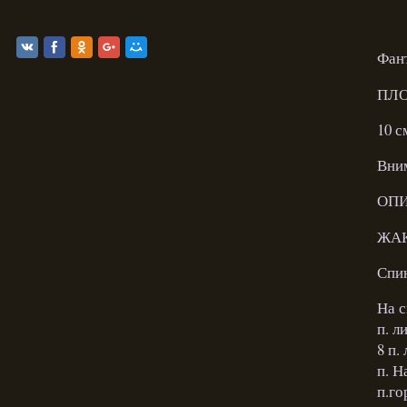
Фант
ПЛО
10 с
Вним
ОПИ
ЖА
Спи
На с
п. л
8 п.
п. Н
п.го