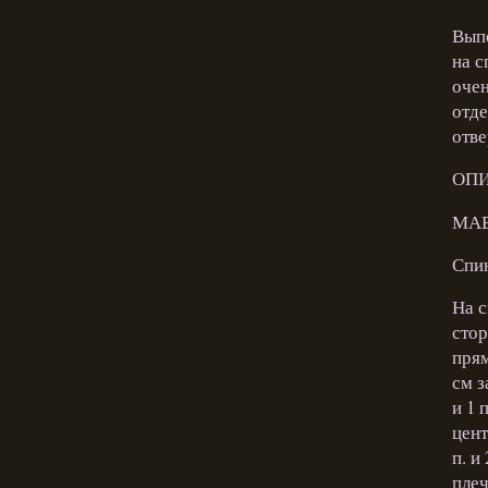
Выпо
на с
очен
отде
отве
ОПИ
МА
Спи
На с
стор
прям
см з
и 1 
цент
п. и
плеч