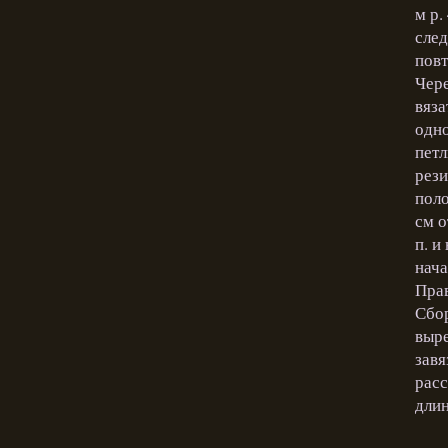
м р.
след
повт
Чере
вяза
одно
петл
рези
поло
см о
п. и
нача
Прав
Сбор
выре
завя
расс
длин