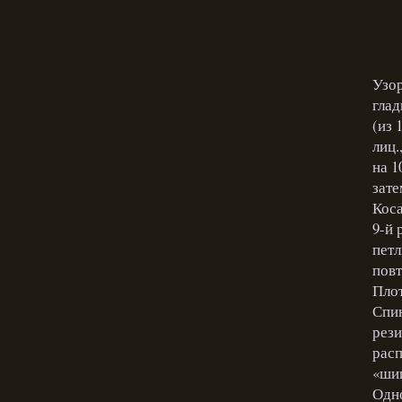
Узор
глад
(из 
лиц.
на 1
зате
Коса
9-й 
петл
повт
Плот
Спин
рези
расп
«шиш
Одно