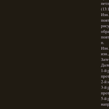
петл
(13:
Изн.
повт
рису
обра
повт
п.
Изн.
изн.
Зате
Дале
1-й 
прот
2-й 
3-й 
прот
5-й 
напр