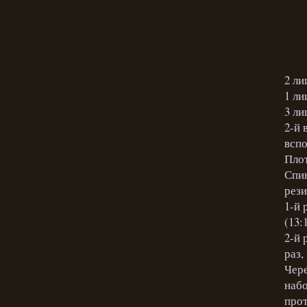
2 ли
1 ли
3 ли
2-й 
вспо
Плот
Спин
рези
1-й 
(13:
2-й 
раз,
Чере
набо
прот