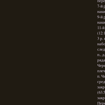
пере
7-й 
наки
9-й 
наки
11-й
(12:
3 р.
набо
след
п., 
ряда
Чере
плеч
п. Ч
сред
закр
(63.
закр
Пере