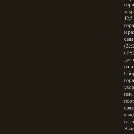
горл
закр
12,5
горл
и ра
связ
(22:
(19:
для 
на и
Сбор
горл
узор
изн.
повт
связ
кажд
п., 
Выпо