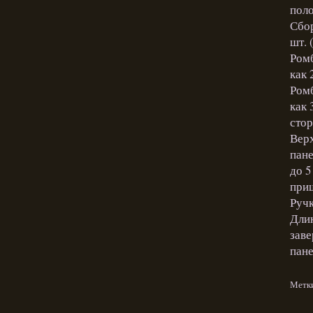
поло
Сбор
шт. 
Ромб
как 
Ромб
как 
стор
Верх
пане
до 5
приш
Ручк
Длин
заве
пане
Метк