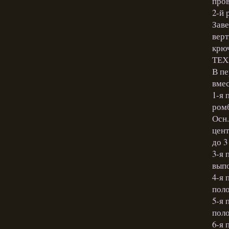
пров
2-й 
Заве
верт
крюч
ТЕ
В пе
вмес
1-я 
ром
Осн.
цент
до 3
3-я 
выпо
4-я 
поло
5-я 
поло
6-я 