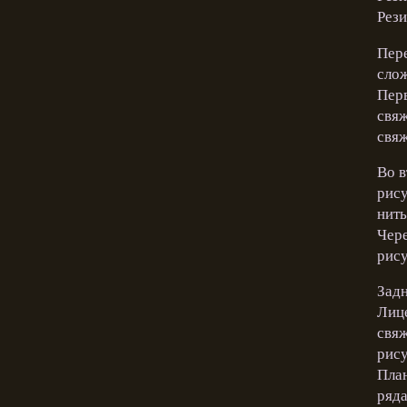
Рези
Пере
слож
Перв
свяж
свяж
Во в
рису
нить
Чере
рису
Задн
Лице
свяж
рису
План
ряда