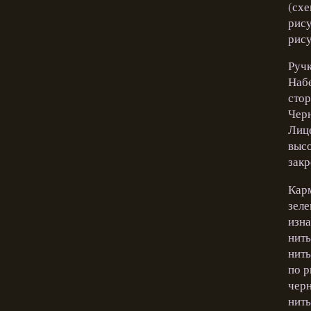
(схе
рису
рису
Ручк
Набе
стор
Черн
Лице
высо
закр
Карм
зеле
изна
нить
нить
по р
черн
нить