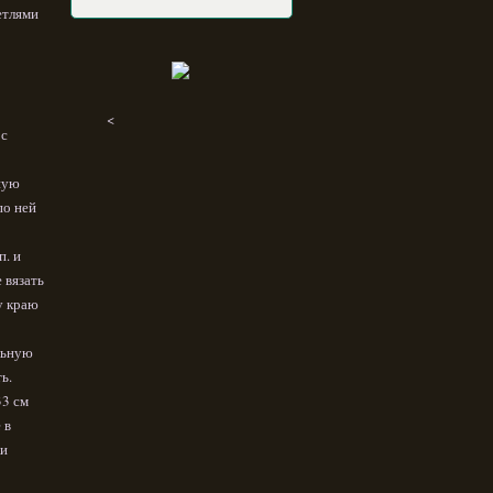
етлями
<
 с
ную
по ней
п. и
е вязать
у краю
льную
ь.
33 см
 в
ки