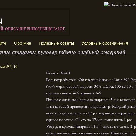
и
ИЙ, ОПИСАНИЕ ВЫПОЛНЕНИЯ РАБОТ
йте
Обо мне
Полезные советы
Условные обозначения
ание спицами: пуловер тёмно-зелёный ажурный
Размер: 36-40
Вам потребуется: 600 г зелёной пряжи Linie 290 Pig
(70% мериносовой шерсти, 30% шёлка, 105 м/ 50 г);
прямые спицы № 5; крючок №5.
Планка с листьями (сначала шириной 5 п.): вязать п
1, на которой приведены лиц. и изн. р. Каждый рап
вязать отдельно и через 12 р.соединить все раппорт
единое полотно. С1 -го по 37-й р. выполнить 1 раз.
Узор для крючка (ширина 14 п.): вязать по схеме 2, 
поворачивать, как показано на схеме. Начинать с пе