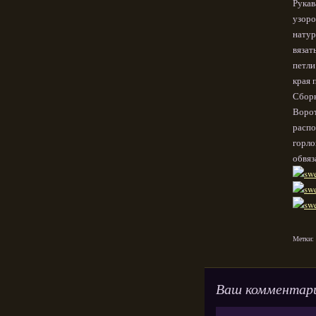
Рукава
узоро
натур
вязать
петли
края 
Сборк
Ворот
распо
горло
обвяз
Метки:
Ваш комментар