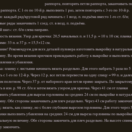
раппорта, повторять петли раппорта, заканчивать п
 раппорта. С 1-го по 10-й р. выполнить 1 раз, затем повторять с 3-го по 10-й р.
/н: каждый ряд/круговой ряд начинать с 1 возд. п. подъёма вместо 1-го ст. б/н;
вые ряды заканчивать 1 соед. ст. в возд. п. подъёма.
й шаг»: ст. б/н слева направо.
ость вязания. Узор для крючка: 20,5 начальных п. и 11,5 р. = 10 х 10 см; планка
ями: 33 п. и 37 р. = 15,5×12 см.
ние! Рекомендуем для всех деталей пуловера изготовить выкройку в натураль
ину. Во время вязания крючком прикладывать работу к выкройке и выполнять 
вления и убавления.
а: планку с листьями начинать вязать раздельно. Для этого набрать 3 раза по 5 
ть с 1-го по 12-й р. Через 12 р. все петли перевести на одну спицу = 99 п. и дале
м полотном. Через 37 р. от наборного края петли прямо закрыть. По закрытом
ть в изн. р. 98 ст. б/н и затем вязать узором для крючка. Через 41 см от планки
нить убавления для выреза горловины на средних 24 см по выкройке в натура
ину. Обе стороны заканчивать для плеч раздельно. Через 43 см работу закончит
: вязать, как спинку, но с более глубоким вырезом горловины. Для этого через 
анки выполнить убавления на средних 24 см для выреза горловины по выкройке
альную величину. Обе стороны закончить для плеч раздельно. На высоте спин
у закончить.