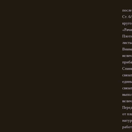
после
Ст. б
круго
«Рачи
Плотн
листь
Внима
велич
приба
Спинк
связа
едины
связа
выпол
велич
Перед
от пл
натур
работ