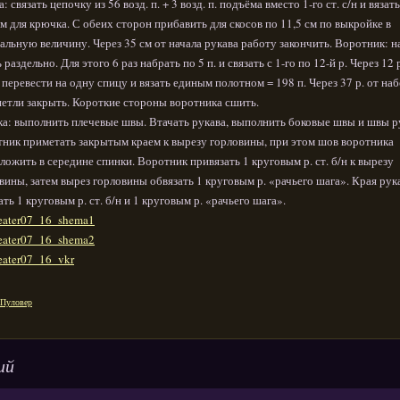
: связать цепочку из 56 возд. п. + 3 возд. п. подъёма вместо 1-го ст. с/н и вязать
м для крючка. С обеих сторон прибавить для скосов по 11,5 см по выкройке в
альную величину. Через 35 см от начала рукава работу закончить. Воротник: н
 раздельно. Для этого 6 раз набрать по 5 п. и связать с 1-го по 12-й р. Через 12 р
 перевести на одну спицу и вязать единым полотном = 198 п. Через 37 р. от на
петли закрыть. Короткие стороны воротника сшить.
а: выполнить плечевые швы. Втачать рукава, выполнить боковые швы и швы р
ник приметать закрытым краем к вырезу горловины, при этом шов воротника
ложить в середине спинки. Воротник привязать 1 круговым р. ст. б/н к вырезу
вины, затем вырез горловины обвязать 1 круговым р. «рачьего шага». Края рук
ать 1 круговым р. ст. б/н и 1 круговым р. «рачьего шага».
Пуловер
ий