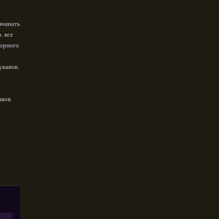
ачинать
. все
борного
укавов.
авов