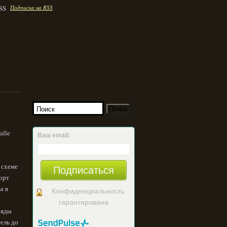
Подписка на RSS
alle
Ваш email:
о схеме
Подписаться
порт
ы в
Конфиденциальность
гарантирована
ряды
тель до