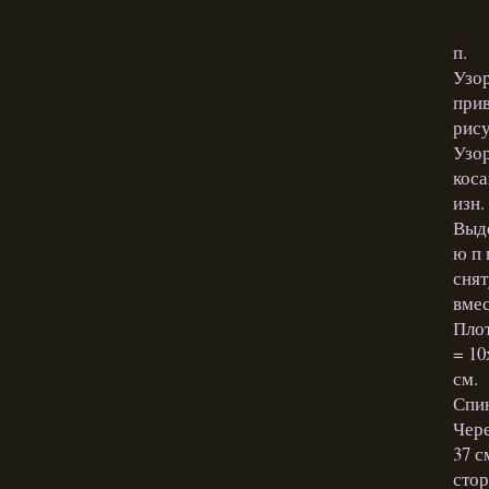
п.
Узор
прив
рису
Узор
коса
изн.
Выде
ю п 
снят
вмес
Плот
= 10
см.
Спин
Чере
37 с
стор