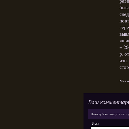
равн
бывш
след
повт
сере
вывя
«шиш
= 26
р. о
изн.
стор
Метк
Ваш комментар
Пожалуйста, введите свои 
Имя