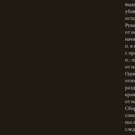
выде
убав
оста
Рука
от н
начи
п. в
с пр
п.; 
от н
Одно
отло
разд
края
от н
Сбор
спиц
посл
след