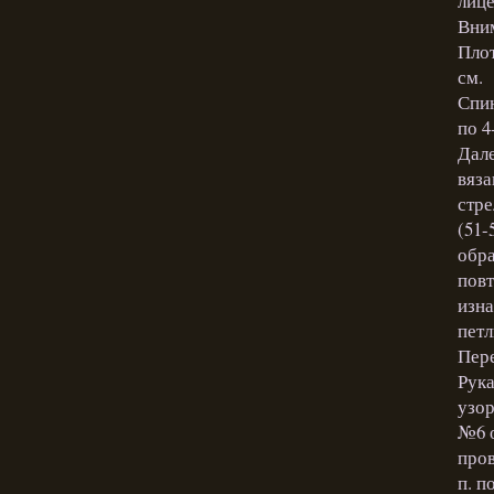
лице
Вним
Плот
см.
Спин
по 4
Дале
вяза
стре
(51-
обра
повт
изна
петл
Пере
Рука
узор
№6 о
пров
п. п