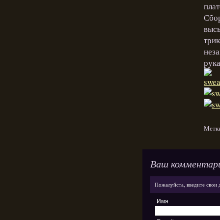
плат
Сбор
выс
трик
неза
рука
Метк
Ваш комментар
Пожалуйста, введите свои 
Имя