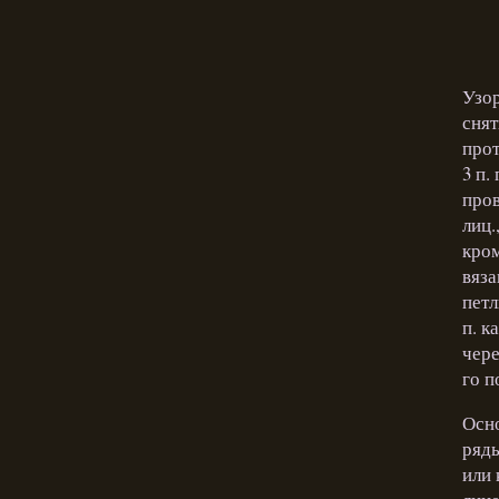
Узор
снят
прот
3 п.
пров
лиц.
кром
вяза
петл
п. к
чере
го п
Осно
ряды
или 