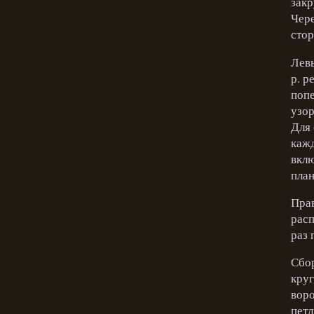
закр
Чере
стор
Левы
р. р
попе
узор
Для 
кажд
вклю
план
Прав
расп
раз 
Сбор
круг
воро
петл