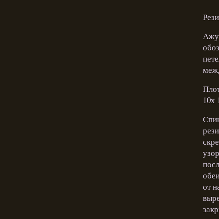
Рези
Ажур
обоз
пете
межд
Плот
10х 
Спин
рези
скре
узор
посл
обеи
от н
выре
закр