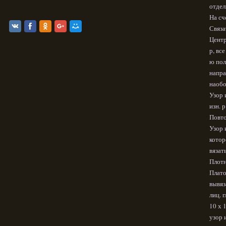
отдел
На сч
Связат
Центр
р, вс
ю пол
напра
наобо
Узор 
изн. р
Повто
Узор 
котор
вязат
Плотн
Платоч
вывяз
лиц. 
10 х 
узор 