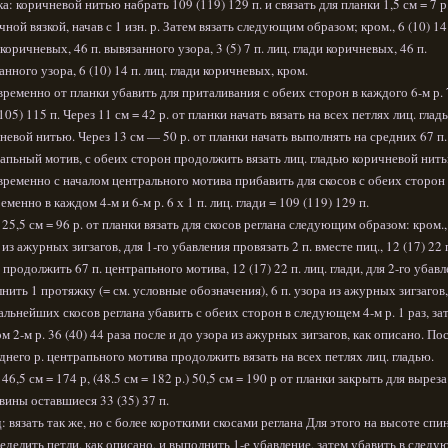
а: коричневой нитью набрать 109 (119) 129 п. и связать для планки 1,5 см = 7 р
чной вязкой, начав с 1 изн. р. Затем вязать следующим образом; кром., 6 (10) 14 
 коричневых, 46 п. вывязанного узора, 3 (5) 7 п. лиц. глади коричневых, 46 п.
анного узора, 6 (10) 14 п. лиц. глади коричневых, кром.
ременно от планки убавить для приталивания с обеих сторон в каждого 6-м р. 7
(105) 115 п. Через 11 см = 42 р. от планки начать вязать на всех петлях лиц. глад
невой нитью. Через 13 см — 50 р. от планки начать выполнять на средних 67 п.
апьный мотив, с обеих сторон продолжить вязать лиц. гладью коричневой нить
ременно с началом центрального мотива прибавить для скосов с обеих сторон 1
еменно в каждом 4-м и 6-м р. 6 х 1 п. лиц. глади = 109 (119) 129 п.
 25,5 см = 96 р. от планки вязать для скосов реглана следующим образом: кром., 
 из ажурных зигзагов, для 1-го убавления провязать 2 п. вместе пиц., 12 (17) 22 п
, продолжить 67 п. центрапьного мотива, 12 (17) 22 п. лиц. глади, для 2-го убав
нить 1 протяжку (= см. условные обозначения), 6 п. узора из ажурных зигзагов,
альнейших скосов реглана убавить с обеих сторон в следующем 4-м р. 1 раз, за
м 2-м р. 36 (40) 44 раза после и до узора из ажурных зигзагов, как описано. По
днего р. центрапьного мотива продолжить вязать на всех петлях лиц. гладью.
 46,5 см = 174 р, (48.5 см = 182 р.) 50,5 см = 190 р от планки закрыть для выреза
вины оставшиеся 33 (35) 37 п.
: вязать так же, но с более короткими скосами реглана Для этого на высоте спи
еделить петли, как описано, и выполнить 1-е убавление, затем убавить в следу