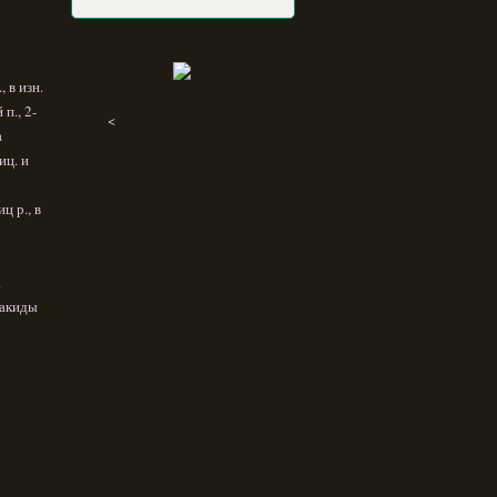
 в изн.
п., 2-
<
а
иц. и
ц р., в
а
накиды