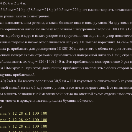
 4 (5) 6 и 2 х 4 п.
 56,5 см = 210 р. (58,5 см = 218 р.) 60,5 см = 226 р. от планки закрыть оставшиес
й рукав: вязать симметрично.
а: выполнить швы реглана, а также боковые швы и швы рукавов. На круговые 
ть коричневой нитью по вырезу горловины с внутренней стороны 108 (120) 120
чить работу в круг и вязать узором из треугольников воротник; узор появляетс
енней стороне и позже отворачивается наружу. На высоте воротника 14 см = 5
вых р. прибавить для расширения 18 (20) 20 п., для этого с обеих сторон от лиц 
енной поверх схемы стрелками, прибавить из поперечной нити по 1 лиц. скрещ.
ейшем вязать их лиц. = 126 (140) 140 п. Эти прибавления повторить еще 5 раз в
м 10-м круг. р., при этом дальнейшие прибавления выполнять с обеих сторон о
ыдущих прибавлений
240) 240 п. На высоте воротника 30,5 см = 110 круговых р. связать еще 3 круго
чной вязкой, начав с 1 кругового р. изн. и все петли закрыть лиц. Все вывязанн
ы вышить разноцветной меланжевой нитью по очетной схеме отдельными сте
ми «петля в прикреп», затем пришить бусины и блестки.
ы