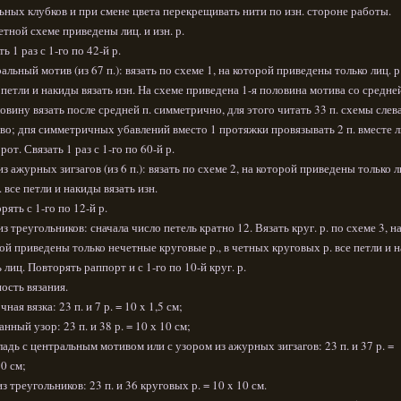
ьных клубков и при смене цвета перекрещивать нити по изн. стороне работы.
етной схеме приведены лиц. и изн. р.
ь 1 раз с 1-го по 42-й р.
альный мотив (из 67 п.): вязать по схеме 1, на которой приведены только лиц. р.,
е петли и накиды вязать изн. На схеме приведена 1-я половина мотива со средней 
овину вязать после средней п. симметрично, для этого читать 33 п. схемы слев
во; дпя симметричных убавлений вместо 1 протяжки провязывать 2 п. вместе л
рот. Связать 1 раз с 1-го по 60-й р.
из ажурных зигзагов (из 6 п.): вязать по схеме 2, на которой приведены только ли
. все петли и накиды вязать изн.
рять с 1-го по 12-й р.
из треугольников: сначала число петель кратно 12. Вязать круг. р. по схеме 3, н
ой приведены только нечетные круговые р., в четных круговых р. все петли и 
ь лиц. Повторять раппорт и с 1-го по 10-й круг. р.
ость вязания.
ная вязка: 23 п. и 7 р. = 10 x 1,5 см;
анный узор: 23 п. и 38 р. = 10 х 10 см;
гладь с центральным мотивом или с узором из ажурных зигзагов: 23 п. и 37 р. =
10 см;
из треугольников: 23 п. и 36 круговых р. = 10 x 10 см.