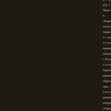
м р. 
Через
п.
Левый
плато
глади
11 см
13 см
начин
обеих
= 60 
п. и 
Однов
корич
образ
лиц., 
2-го 
дальн
ажурн
спере