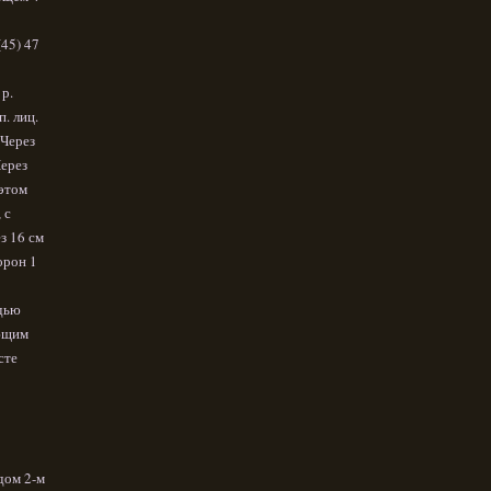
(45) 47
 р.
п. лиц.
 Через
Через
 этом
 с
з 16 см
торон 1
адью
ующим
сте
дом 2-м