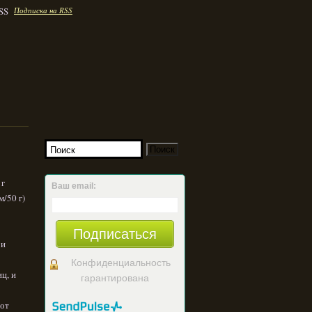
Подписка на RSS
 г
Ваш email:
/50 г)
Подписаться
 и
Конфиденциальность
иц, и
гарантирована
 от