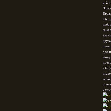
р. 2 х
Через
Правы
Сборк
набра
заклю
внутр
круго
отмеч
дальн
каждо
пред
216 (
плато
мотив
и шва
Схем