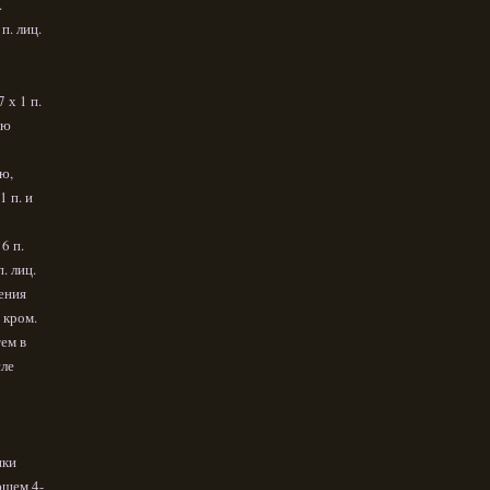
.
п. лиц.
 х 1 п.
ью
ю,
 п. и
6 п.
. лиц.
ления
 кром.
тем в
сле
нки
ющем 4-