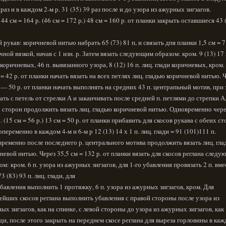
1 раз и в каждом 2-м р. 31 (35) 39 раз после и до узора из ажурных зигзагов.
 44 см = 164 р. (46 см = 172 р.) 48 см = 160 р. от планки закрыть оставшиеся 43 
 рукав: коричневой нитью набрать 65 (73) 81 п, и связать дпя планки 1,5 см = 7
чной вязкой, начав с 1 изн. р. Затем вязать следующим образом: кром. 9 (13) 17 
 коричневых, 46 п. вывязанного узора, 8 (12) 16 п. лиц. глади коричневых, кром.
 = 42 р. от планки начать вязать на всех петлях лиц. гладью коричневой нитью. 
 — 50 р. от планки начать выполнять на средних 43 п. центрапьный мотив, при
ать с петель от стрелки А и заканчивать после средней п. петлями до стрепки А,
 сторон продолжить вязать лиц. гладью коричневой нитью. Одновременно чере
р. (15 см = 56 р.) 13 см = 50 р. от планки прибавить для скосов рукава с обеих с
попеременно в каждом 4-м и 6-м р 12 (13) 14 х 1 п. лиц. глади = 91 (101)111 п.
ременно после последнего р. центрального мотива продолжить вязать лиц. гл
невой нитью. Через 35,5 см = 132 р. от планки вязать для скосов реглана след
ом: кром. 6 п. узора из ажурных зигзагов, для 1-го убавления провязать 2 п. вме
73 (83) 93 п. лиц. глади, для
убавления выполнить 1 протяжку, 6 п. узора из ажурных зигзагов, кром. Для
ейших скосов реглана выполнить убавления с правой стороны после узора из
ых зигзагов, как на спинке, с левой стороны до узора из ажурных зигзагов, как
ди, после этого закрыть на переднем скосе реглана для выреза горловины в каж