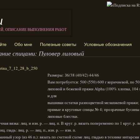
и
ИЙ, ОПИСАНИЕ ВЫПОЛНЕНИЯ РАБОТ
йте
Обо мне
Полезные советы
Условные обозначения
ание спицами: Пуловер лиловый
Размеры: З6/38 (40/42) 44/46
Вам потребуется: 500 (550) 600 г коричневой, по 50
липовой и бежевой пряжи Alpha (100% хлопка, 104 м
и для
вышивки остатки разноцветной меланжевой пряжи;
прямые и круговые спицы № 4; прозрачные бусины
липовые блестки.
ная вязка: лиц. и изн. р. — лиц. п. В круг. р. вязать попеременно по 1 круг. р. л
иц. гладь: лиц. р. — лиц. п., изн. р. — изн. п.
анный узор (из 46 п.): вязать по счетной схеме лиц. гладью в технике интарсии