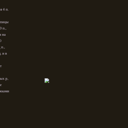
я 4 п.
спицы
 п.,
я на
0
п.,
 и в
т
вых р,
ые
жками