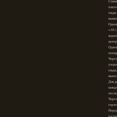
Спинк
плато
глади
вывяз
Однов
= 95 
корич
центр
Однов
попер
Через
узора
глади
выпол
Для д
каждо
после
Через
горло
Перед
распр