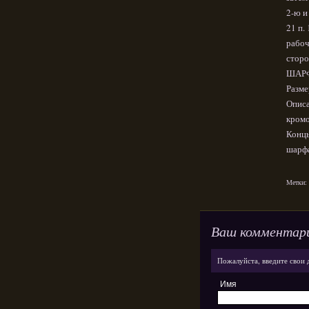
2-ю и
21 п.
рабоч
сторо
ШАР
Разме
Описа
кромо
Концы
шарф
Метки:
Ваш комментар
Пожалуйста, введите свои 
Имя