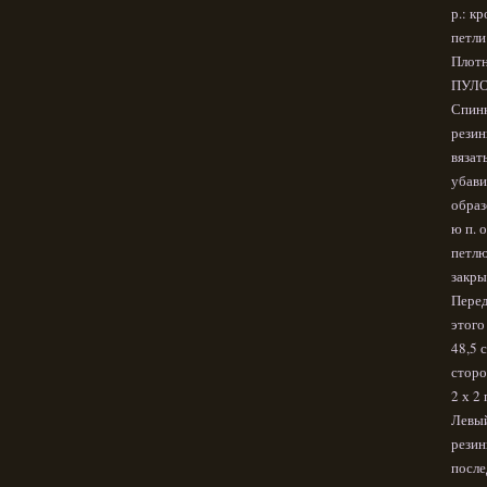
р.: кр
петли
Плотн
ПУЛО
Спинк
резин
вязат
убави
образо
ю п. 
петлю)
закры
Перед
этого 
48,5 
сторо
2 х 2
Левый
резин
после