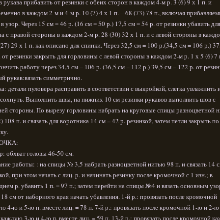
в рукава прибавить от резинки с обеих сторон в каждом 4-м р. 3 (6) 9 х 1 п. и
еменно в каждом 2-м и 4-м р. 10 (7) 4 х 1 п. = 68 (73) 78 п., включая прибавляе
в узор. Через 15 см = 46 р. (16 см = 50 р.) 17,5 см = 54 р. от резинки убавить дл
на с правой стороны в каждом 2-м р. 28 (30) 32 х 1 п. и с левой стороны в кажд
(27) 29 х 1 п. как описано для спинки. Через 32,5 см = 100 р.(34,5 см = 106 р.) 37
. от резинки закрыть для горловины с левой стороны в каждом 2-м р. 1 х 5 (6) 7 
кончить работу через 34,5 см = 106 р. (36,5 см = 112 р.) 39,5 см = 122 р. от резин
й рукав:вязать симметрично.
а: детали пуловера расправить в соответствии с выкройкой, слегка увлажнить 
сохнуть. Выполнить швы, на нижних 10 см резинки рукавов выполнить шов с
ей стороны. По вырезу горловины набрать на круговые спицы разноцветной 
2) 108 п. и связать для воротника 14 см = 42 р. резинкой, затем петли закрыть по
ку.
ОЧКА:
р: обхват головы 46-50 см.
ние работы: : на спицы № 3,5 набрать разноцветной нитью 98 п. и связать 14 
кой, при этом начать с лиц. р. и начинать резинку после кромочной с 1 изн.; в
днем р. убавить 1 п. = 97 п.; затем перейти на спицы №4 и вязать основным узо
 18 см от наборного края начать убавления. 1-й р.: провязать после кромочной
ю 4-ю и 5-ю п. вместе лиц. = 78 п. 7-й р.: провязать после кромочной 1-ю и 2-ю 
 каждую 3-ю и 4-ю п. вместе лиц. = 59 п. 13-й р.: провязать после кромочной к