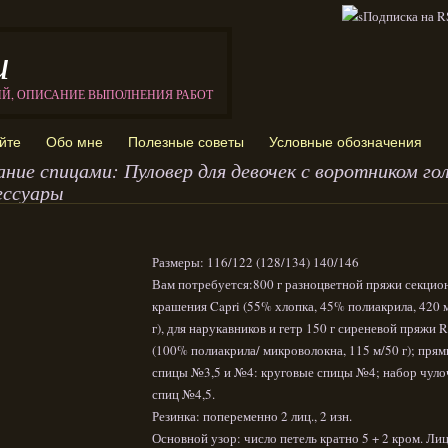
и
ИЙ, ОПИСАНИЕ ВЫПОЛНЕНИЯ РАБОТ
йте
Обо мне
Полезные советы
Условные обозначения
ание спицами: Пуловер для девочек с воротником го
ессуары
Размеры: 116/122 (128/134) 140/146
Вам потребуется:800 г разноцветной пряжи секцио
крашения Capri (55% хлопка, 45% полиакрила, 420 
г), для нарукавников и гетр 150 г сиреневой пряжи 
(100% полиакрила/ микроволокна, 115 м/50 г); пря
спицы №3,5 и №4: круговые спицы №4; набор чул
спиц №4,5.
Резинка: попеременно 2 лиц., 2 изн.
Основной узор: число петель кратно 5 + 2 кром. Ли