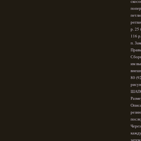
скосо
попер
петли 
регла
р. 25 
116 р
п. За
Правы
Сборк
им вы
внешн
80 (9
рисун
ШАП
Разме
Описа
резин
после
Через
кажду
затем