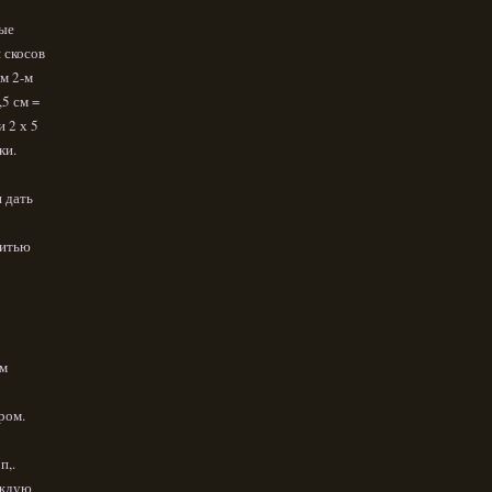
мые
я скосов
ом 2-м
,5 см =
и 2 х 5
ки.
и дать
нитью
см
ром.
п,.
аждую