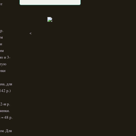
се
р.
<
ем
ки
щим
-ю и 3-
ятую
инки
на, для
142 р.)
2-м р.
зинки.
= 48 р.
ом. Для