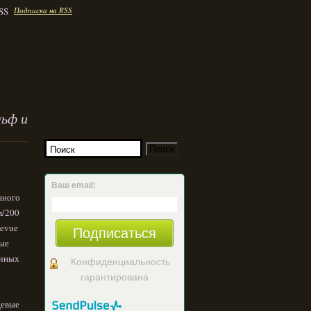
Подписка на RSS
льф и
Ваш email:
нного
м/200
Revue
Подписаться
мые
очных
Конфиденциальность
гарантирована
цевые