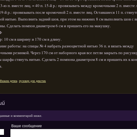
 3-ю п. вместе лиц. = 40 п. 15-й р.: провязывать между кромочными 2 п. вместе 
 19-й р.: провязывать после кромочной 2 п. вместе лиц. Оставшиеся 11 п. стянут
ей нитью. Выполнить задний шов, при этом на нижних 8 см выполнить шов с 
ны. Сделать помпон диаметром 6 см и пришить его на макушку.
Ф
р: 10 см в ширину и 170 см в длину.
ние работы: на спицы № 4 набрать разноцветной нитью 36 п. и вязать между
чными резинкой. Через 170 см от наборного края все петли закрыть по рисунку
 шарфа стянуть нитью. Сделать 2 помпона диаметром 8 см и пришить их к ко
а.
Вяжем детям
,
пуловер для девочек
ий
данные и комментарий ниже.
Ваше сообщение