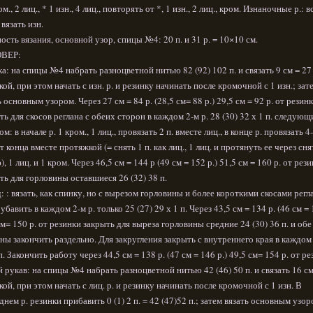
ом., 2 лиц., * 1 изн., 4 лиц., повторять от *, 1 изн., 2 лиц., кром. Изнаночные р.: в
 вязать изн.
ость вязания, основной узор, спицы №4: 20 п. и 31 р. = 10×10 см.
ВЕР:
а: на спицы №4 набрать разноцветной нитью 82 (92) 102 п. и связать 9 см = 27 
кой, при этом начать с изн. р. и резинку начинать после кромочной с 1 изн.; зат
ь основным узором. Через 27 см = 84 р. (28,5 см= 88 р.) 29,5 см = 92 р. от резин
ть для скосов реглана с обеих сторон в каждом 2-м р. 28 (30) 32 х 1 п. следую
м: в начале р. 1 кром., 1 лиц., провязать 2 п. вместе лиц., в конце р. провязать 4
от конца вместе протяжкой (= снять 1 п. как лиц., 1 лиц. и протянуть ее через сн
, 1 лиц. и 1 кром. Через 46,5 см = 144 р (49 см = 152 р.) 51,5 см = 160 р. от рез
ть для горловины оставшиеся 26 (32) 38 п.
: : вязать, как спинку, но с вырезом горловины и более короткими скосами регла
убавить в каждом 2-м р. только 25 (27) 29 х 1 п. Через 43,5 см = 134 р. (46 см = 
см= 150 р. от резинки закрыть для выреза горловины средние 24 (30) 36 п. и обе
ны закончить раздельно. Для закругления закрыть с внутреннего края в каждом 
 п. Закончить работу через 44,5 см = 138 р. (47 см = 146 р.) 49,5 см= 154 р. от ре
 рукав: на спицы №4 набрать разноцветной нитью 42 (46) 50 п. и связать 16 см 
кой, при этом начать с лиц. р. и резинку начинать после кромочной с 1 изн. В
днем р. резинки прибавить 0 (1) 2 п. = 42 (47)52 п.; затем вязать основным узор