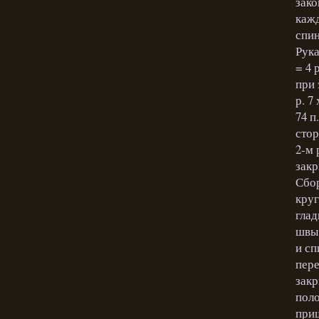
зако
кажд
спин
Рука
= 4 
при 
р. 7
74 п
стор
2-м 
закр
Сбор
круг
глад
швы 
и сп
пере
закр
поло
приш