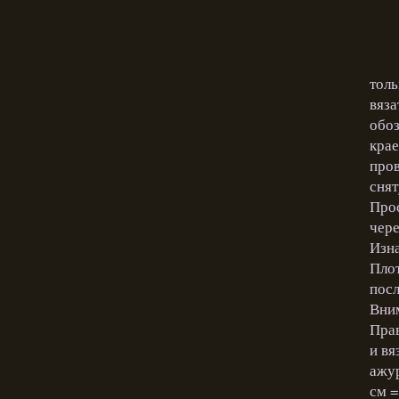
толь
вяза
обоз
крае
пров
снят
Прос
чере
Изна
Плот
посл
Вним
Прав
и вя
ажур
см =