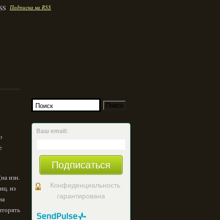
Подписка на RSS
Ваш email:
o
е
Подписаться
на изн.
Конфиденциальность
лиц. из
гарантирована
на
овторять