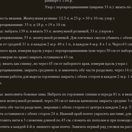
раппорт с 1-го р.
Узор с перекрещиваниями (ширина 33 п.): вязать по 
ость вязания. Жемчужная резинка: 12.5 п. и 23 р. = 10 х 10 см; узор с
рещиваниями: 33 п. и 18 р. = 19 х 10 см.
а: набрать 139 п. и вязать 53 п. жемчужной резинкой, 33 п. узором с
рещиваниями, 53 п. жемчужной резинкой. Для плечевых скосов убавить с обеи
н от средней 31 п. в каждом 2-м р. 40 х 1 п., в каждом 4-м р. 8 х 1 п. Через 63 см
ного края, измеряя вдоль узора с перекрещиваниями (или через 50 см от набор
 измеряя по краю) закрыть оставшиеся 43 см.
: вязать как спинку, но через 45 см от наборного края, измеряя вдоль узора с
рещиваниями, закрыть среднюю п. и закончить обе части раздельно, через 14 с
ления работы для выреза горловины закрыть с обеих сторон в каждом 2-м р. 1 х 
п.
а: выполнить боковые швы. Набрать по горловине спинки и переда 81 п. и вяза
он жемчужной резинкой, через 20 см от начала капюшона закрыть средние 3 п
чить обе части раздельно, закрывая с обеих сторон от центра в каждом 2-м р. 5 х
ть оставшиеся с обеих сторон 24 п. Нижний край пончо украсить кистями; для
товить нити в 3 сложения длиной по 45 см, сложить их пополам и при помощи
епить к каждой 4-й п. нижнего края пончо. Завязать первый ряд узелков на рас