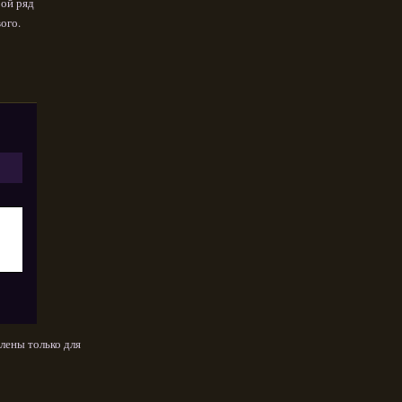
рой ряд
ого.
лены только для