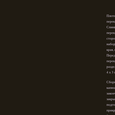
Плотн
перек
Спинк
перек
сторо
набор
края,
Перед
перек
разде
4 х 3 
Сборк
капюш
закон
закры
подго
прикр