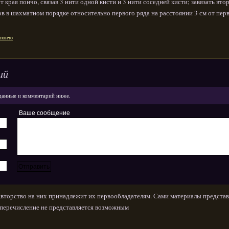
от края пончо, связав 3 нити одной кисти и 3 нити соседней кисти; завязать вто
ов в шахматном порядке относительно первого ряда на расстоянии 3 см от перв
пончо
ий
данные и комментарий ниже.
Ваше сообщение
Авторство на них принадлежит их первообладателям. Сами материалы представ
х перечисление не представляется возможным