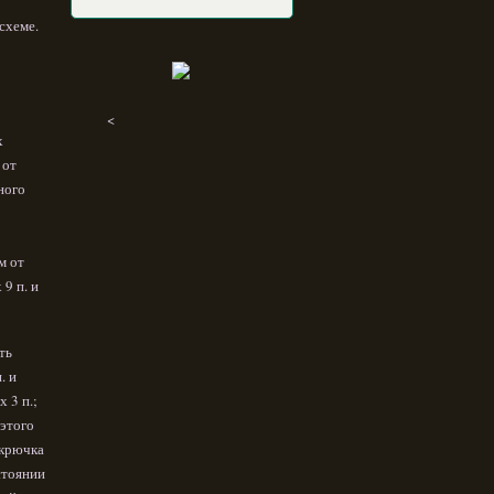
схеме.
<
х
 от
ного
м от
9 п. и
ть
. и
 3 п.;
 этого
 крючка
стоянии