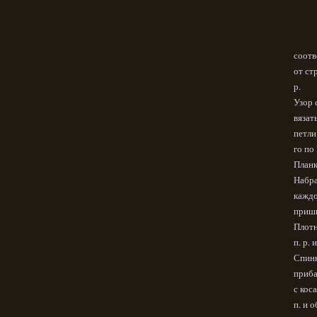
соотв
от ст
р.
Узор 
вязат
петли
го по 
Планк
Набра
каждо
приши
Плотн
п. р. 
Спинк
приба
с кос
п. и 