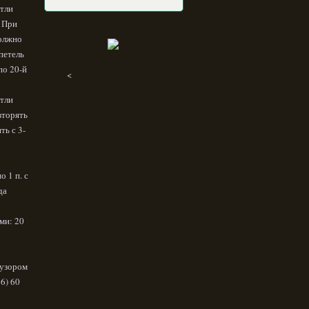
етли
! При
должно
петель
по 20-й
<
етли
вторять
ть с 3-
 1 п. с
да
ами: 20
 узором
56) 60