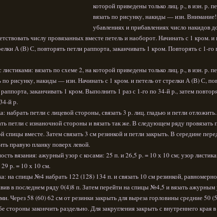
которой приведены только лиц. р., в изн. р. п
вязать по рисунку, накиды — изн. Внимание
убавлениях и прибавлениях число накидов 
етствовать числу провязанных вместе петель и наоборот. Начинать с 1 кром. и 
релки А (В) С, повторять петли раппорта, заканчивать 1 кром. Повторять с 1-го 
с листиками: вязать по схеме 2, на которой приведены только лиц. р., в изн. р. п
ь по рисунку, накиды — изн. Начинать с 1 кром. и петель от стрелки А (В) С, по
 раппорта, заканчивать 1 кром. Выполнить 1 раз с 1-го по 34-й р., затем повторя
34-й р.
а: набрать петли с лицевой стороны, связать 3 р. лиц. гладью и петли отложить.
ть петли с изнаночной стороны и вязать так же. В следующем ряду провязать по
й спицы вместе. Затем связать 3 см резинкой и петли закрыть. В середине пере
ть правую планку поверх левой.
ость вязания: ажурный узор с косами: 25 п. и 26,5 р. = 10 х 10 см; узор листик
и 29 р. = 10 х 10 см.
а: на спицы №4 набрать 122 (128) 134 п. и связать 10 см резинкой, равномерно
вив в последнем ряду 0(4)8 п. Затем перейти на спицы №4,5 и вязать ажурным
ами. Через 58 (60) 62 см от резинки закрыть для выреза горловины средние 50 (
обе стороны закончить раздельно. Для закругления закрыть с внутреннего края в