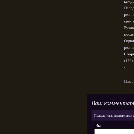
каждо
Перед
резин
края 
Рукав
после
Однов
резин
Сборк
(146)
<
Метки:
Ваш комментар
Пожалуйста, введите свои 
Имя