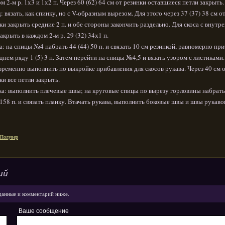
м 2-м р. 1х3 и 1х2 п. Через 60 (62) 64 см от резинки оставшиеся петли закрыть.
: вязать, как спинку, но с V-образным вырезом. Для этого через 37 (37) 38 см о
ки закрыть средние 2 п. и обе стороны закончить раздельно. Для скоса с внутр
закрыть в каждом 2-м р. 29 (32) 34х1 п.
а: на спицы №4 набрать 44 (44) 50 п. и связать 10 см резинкой, равномерно при
днем ряду 1 (5) 3 п. Затем перейти на спицы №4,5 и вязать узором с листиками.
ременно выполнить по выкройке прибавления для скосов рукава. Через 40 см 
ки все петли закрыть.
а: выполнить плечевые швы; на круговые спицы по вырезу горловины набрать
 158 п. и связать планку. Втачать рукава, выполнить боковые швы и швы рукаво
Полувер
ий
данные и комментарий ниже.
Ваше сообщение