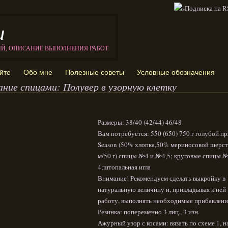
и
ИЙ, ОПИСАНИЕ ВЫПОЛНЕНИЯ РАБОТ
йте
Обо мне
Полезные советы
Условные обозначения
ание спицами: Полувер в узорную клетку
Размеры: 38/40 (42/44) 46/48
Вам потребуется: 550 (650) 750 г голубой п
Season (50% хлопка,50% мериносовой шерст
м/50 г) спицы №4 и №4,5; круговые спицы 
4;штопальная игла
Внимание! Рекомендуем сделать выкройку в
натуральную величину и, прикладывая к ней
работу, выполнять необходимые прибавлени
Резинка: попеременно 3 лиц., 3 изн.
Ажурный узор с косами: вязать по схеме 1, н