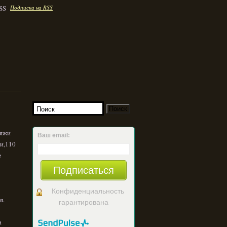
Подписка на RSS
ряжи
Ваш email:
и,110
№
Подписаться
Конфиденциальность
я.
гарантирована
а