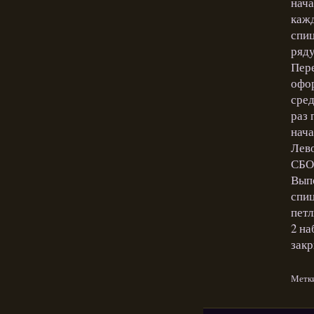
нача
кажд
спиц
ряду
Пере
офор
сред
раз 
нача
Лево
СБО
Выпо
спиц
петл
2 на
закр
Метк