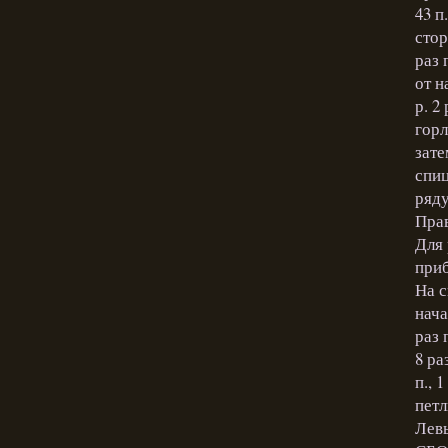
43 п
стор
раз 
от н
р. 2
горл
зате
спиц
ряду
Прав
Для 
приб
На с
нача
раз 
8 ра
п., 
петл
Левы