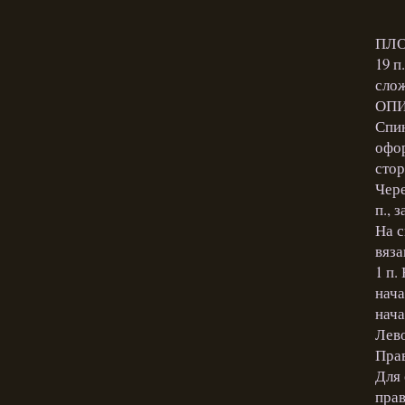
ПЛО
19 п
сло
ОПИ
Спин
офор
стор
Чере
п., 
На с
вяза
1 п.
нача
нача
Лево
Прав
Для 
прав