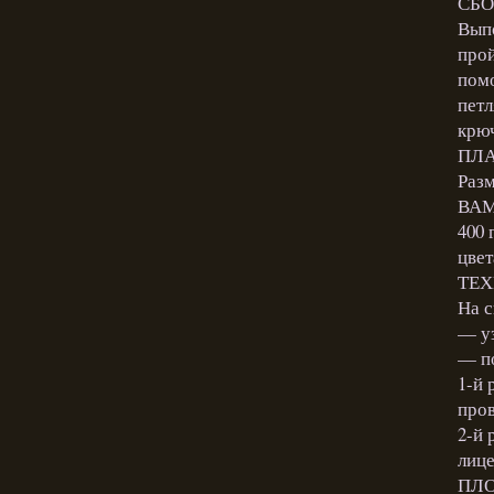
СБО
Выпо
прой
помо
петл
крюч
ПЛА
Разм
ВАМ
400 
цвет
ТЕХ
На с
— уз
— по
1-й 
пров
2-й 
лице
ПЛО