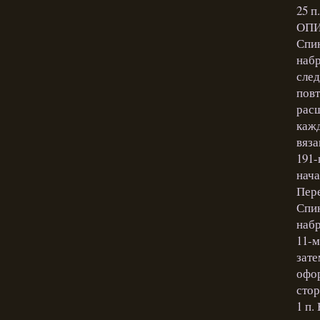
25 п
ОПИ
Спин
набр
след
повт
рас
кажд
вяза
191-
нача
Пере
Спин
набр
11-м
зате
офор
стор
1 п.