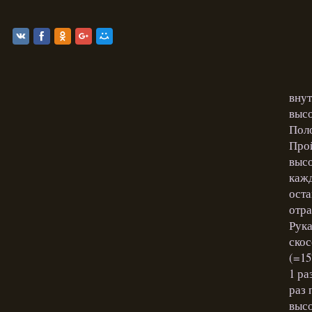
внут
высо
Поло
Прой
высо
кажд
оста
отр
Рука
скос
(=15
1 ра
раз п
высо