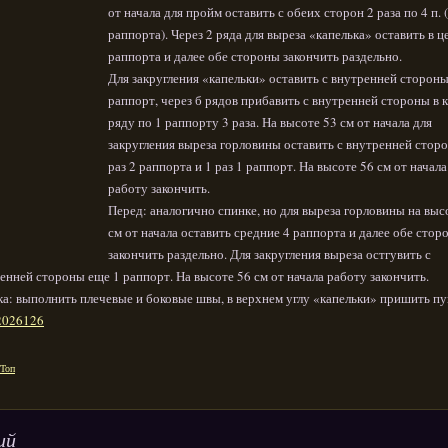
от начала для пройм оставить с обеих сторон 2 раза по 4 п. 
раппорта). Через 2 ряда для выреза «капелька» оставить в ц
раппорта и далее обе стороны закончить раздельно.
Для закругления «капельки» оставить с внутренней стороны
раппорт, через б рядов прибавить с внутренней стороны в
ряду по 1 раппорту 3 раза. На высоте 53 см от начала для
закругления выреза горловины оставить с внутренней стор
раз 2 раппорта и 1 раз 1 раппорт. На высоте 56 см от начала
работу закончить.
Перед: аналогично спинке, но для выреза горловины на выс
см от начала оставить средние 4 раппорта и далее обе стор
закончить раздельно. Для закругления выреза остгувить с
енней стороны еще 1 раппорт. На высоте 56 см от начала работу закончить.
а: выполнить плечевые и боковые швы, в верхнем углу «капельки» пришить пу
Топ
ий