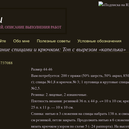
и
ИЙ, ОПИСАНИЕ ВЫПОЛНЕНИЯ РАБОТ
йте
Обо мне
Полезные советы
Условные обозначения
ание спицами и крючком: Ton с вырезом «капелька»
Размер 44-46
Вам потребуется: 200 г пряжи (50% шерсть, 50% акрил, 850
г); спицы №1,8 и крючок № 3; 1 пуговица и круговые спиц
№2,5.
Резинка: 2 лицевые, 2 изнаночные.
Плотность вязания: резинкой 36 п. х 44 р. «= 10 х 10 см; к
25 п. х 11 р. — 10 х 10 см.
Спинка: нитью в 3 сложения на спицы набрать 138 п. и связ
см резинкой, петли закрыть. Продолжить нитью в 6 сложени
вязать крючком узором по схеме 5 (- 24 раппорта). На высот