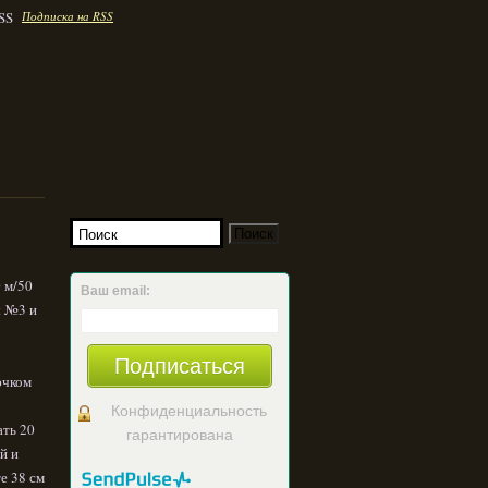
Подписка на RSS
 м/50
Ваш email:
ы №3 и
Подписаться
рючком
Конфиденциальность
ать 20
гарантирована
й и
е 38 см