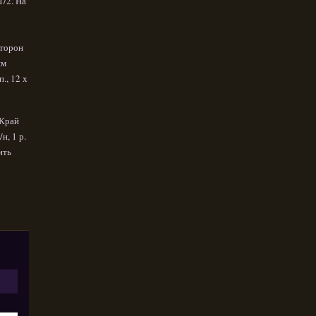
1/2. На
сторон
им
., 12 х
 Край
н, 1 р.
ить