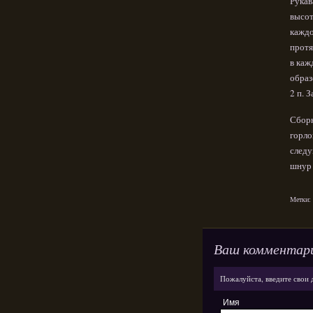
Рукав
высот
каждо
протя
в каж
образ
2 п. 
Сборк
горло
следу
шнур 
Метки:
Ваш комментар
Пожалуйста, введите свои 
Имя