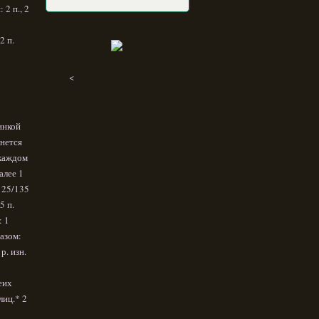
 2 п., 2
2 п.
<
инкой
анется
 каждом
алее 1
/125/135
5 п.
: 1
разом:
р. изн.
еих
лиц.* 2