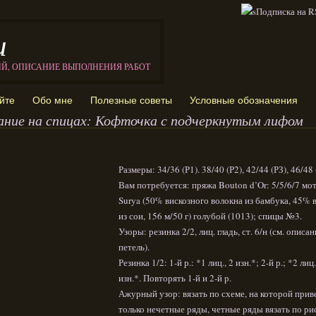
и
ИЙ, ОПИСАНИЕ ВЫПОЛНЕНИЯ РАБОТ
йте
Обо мне
Полезные советы
Условные обозначения
ание на спицах: Кофточка с подчеркнутым лифом
Размеры: 34/36 (Р1). 38/40 (Р2), 42/44 (РЗ), 46/48 
Вам потребуется: пряжа Bouton d’Or: 5/5/6/7 мо
Surya (50% вискозного волокна из бамбука, 45% 
из сои, 156 м/50 г) голубой (1013); спицы №3.
Узоры: резинка 2/2, лиц. гладь, ст. 6/н (см. описа
петель).
Резинка 1/2: 1-й р.: *1 лиц., 2 изн.*; 2-й р.; *2 лиц.
изн.*. Повторять 1-й и 2-й р.
Ажурный узор: вязать по схеме, на которой при
только нечетные ряды, четные ряды вязать по ри