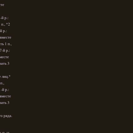
сте
-й р.:
 п., *2
й р.:
. вместе
ть 1 п.,
7-й р.:
вместе
язать 3
:
е лиц.*
п.,
-й р.:
 вместе
язать 3
о ряда.