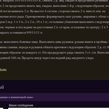
а: набрать 103/103/105/105 п., связать 2 р. лиц. гладью и продолжить резинкой 
е 2 см продолжить вязать лиц. гладью, выполнив 1-й р. следующим образом: из
й петли вывязать 2 п. На высоте 4 см (изн. сторона) вязать 2 п. вместе изн. на
жении всего ряда. Одновременно формировать окат рукава, закрывая с обеих 
дом 2-м р. 1 х 3 п., 2 х 2 п., 10 х 1 п.; остальные убавления выполнить следующ
ом: первые и последние на расстоянии 2 п. от края, остальные по центру: 2 х 3 п
Закрыть оставшиеся 9/9/11/11 п.
а: выполнить боковые швы. Выполнить швы рукавов, рукава вшить в проймы.
вины спинки, переда и рукавов обязать крючком следующим образом: 2 р. ст. 6/
ющим образом: из каждого ст. б/н предыдущего ряда связать 3 ст. с/н. Выполн
длиной 160 см. Продеть шнур через последний ряд ажурного узора.
Кофта
ий
данные и комментарий ниже.
Ваше сообщение