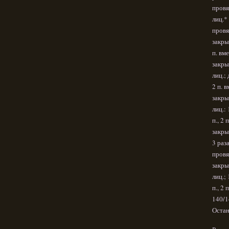
провяз
лиц.* 
провяз
закрыт
п. вме
закрыт
лиц.; 
2 п. в
закрыт
лиц.: 
п., 2 
закрыт
3 раза
провяз
закрыт
лиц.; 
п., 2 
140/1
Остан