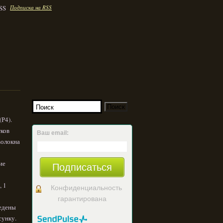
Подписка на RSS
(Р4).
тков
Ваш email:
волокна
ние
Подписаться
, 1
Конфиденциальность
гарантирована
ведены
сунку.