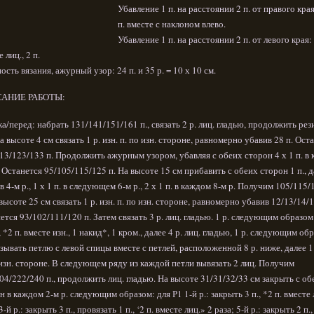
Убавление 1 п. на расстоянии 2 п. от правого края:
п. вместе с наклоном влево.
Убавление 1 п. на расстоянии 2 п. от левого края: 
 лиц., 2 п.
ость вязания, ажурный узор: 24 п. и 35 р. = 10 х 10 см.
АНИЕ РАБОТЫ:
а/перед: набрать 131/141/151/161 п., связать 2 р. лиц. гладью, продолжить рез
На высоте 4 см связать 1 р. изн. п. по изн. стороне, равномерно убавив 28 п. Ост
13/123/133 п. Продолжить ажурным узором, убавляя с обеих сторон 4 х 1 п. в
. Останется 95/105/115/125 п. На высоте 15 см прибавить с обеих сторон 1 п., д
. в 4-м р., 1 х 1 п. в следующем 6-м р., 2 х 1 п. в каждом 8-м р. Получим 105/115
 высоте 25 см связать 1 р. изн. п. по изн. стороне, равномерно убавив 12/13/14/1
ется 93/102/111/120 п. Затем связать 3 р. лиц. гладью. 1 р. следующим образом
, *2 п. вместе изн., 1 накид*, 1 кром., далее 4 р. лиц. гладью, 1 р. следующим об
зывать петлю с левой спицы вместе с петлей, расположенной 8 р. ниже, далее 1 
 изн. стороне. В следующем ряду из каждой петли вывязать 2 лиц. Получим
04/222/240 п., продолжить лиц. гладью. На высоте 31/31/32/33 см закрыть с об
н в каждом 2-м р. следующим образом: для Р1 1-й р.: закрыть 3 п., *2 п. вместе 
3-й р.: закрыть 3 п., провязать 1 п., ‘2 п. вместе лиц.» 2 раза; 5-й р.: закрыть 2 п.,