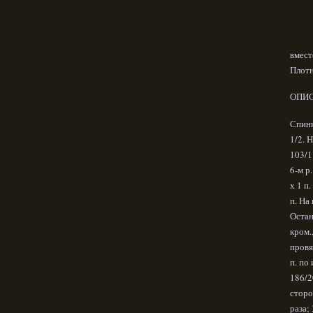
вместе
Плотн
ОПИС
Спинк
1/2. 
103/1
6-м р
х 1 п
п. На
Остан
кром.
провя
п. по
186/2
сторо
раза; 