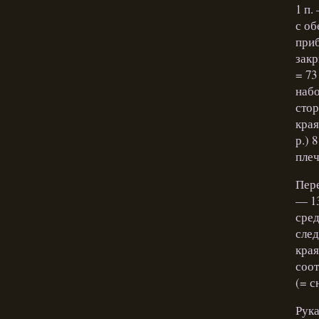
1 п.
с об
приб
закр
= 73
набо
стор
края
р.) 
плеч
Пере
— 13
сред
след
края
соот
(= с
Рука