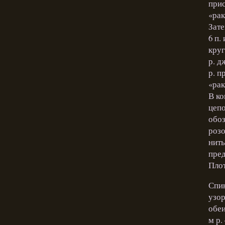
прис
«ра
Зате
6 п.
круг
р. д
р. п
«ра
В ко
цепо
обоз
розо
нить
пред
Плот
Спин
узор
обеи
м р.