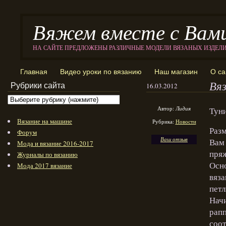
Вяжем вместе с Вам
НА САЙТЕ ПРЕДЛОЖЕНЫ РАЗЛИЧНЫЕ МОДЕЛИ ВЯЗАНЫХ ИЗДЕЛ
Главная
Видео уроки по вязанию
Наш магазин
О са
Вяз
Рубрики сайта
16.03.2012
Автор:
Лидия
Туни
Вязание на машине
Рубрика:
Новости
Разм
Форум
Ваш отзыв
Вам 
Мода и вязание 2016-2017
пряж
Журналы по вязанию
Осно
Мода 2017 вязание
вяза
петл
Начи
рапп
соот