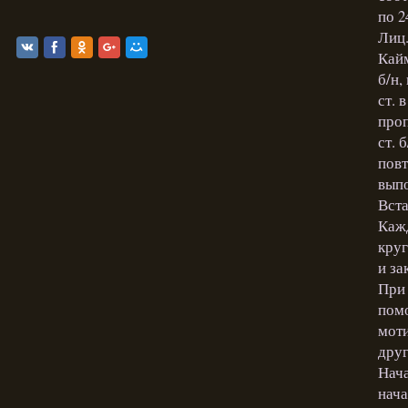
по 2
Лиц.
Кайм
б/н,
ст. 
проп
ст. 
повт
выпо
Вста
Кажд
круг
и за
При 
помо
моти
друг
Нача
нача