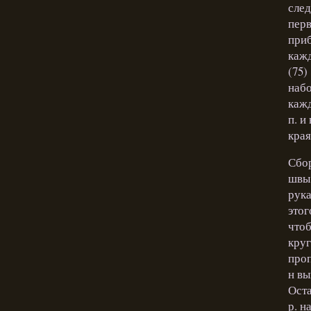
след
перв
приб
кажд
(75)
набо
кажд
п. и
края
Сбор
швы 
рука
этог
чтоб
круг
проп
н вы
Оста
р. н