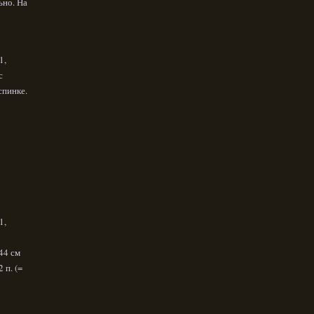
ьно. На
1,
с
спинке.
1,
 44 см
 п. (=