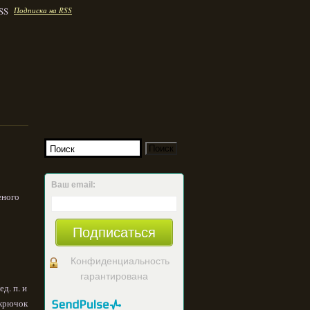
Подписка на RSS
Ваш email:
еного
Подписаться
Конфиденциальность
гарантирована
д. п. и
 крючок