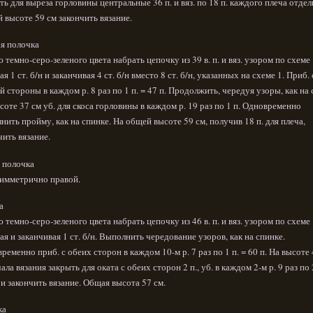
ть для выреза горловины центральные 36 п. и вяз. по 18 п. каждого плеча отдел
 высоте 59 см закончить вязание.
я полочка
 темно-серо-зеленого цвета набрать цепочку из 39 в. п. и вяз. узором по схеме 
ая 1 ст. б/н и заканчивая 4 ст. б/н вместо 8 ст. б/н, указанных на схеме 1. Приб. 
й стороны в каждом р. 8 раз по 1 п. = 47 п. Продолжить, чередуя узоры, как на 
соте 37 см уб. для скоса горловины в каждом р. 19 раз по 1 п. Одновременно
нить пройму, как на спинке. На общей высоте 59 см, получив 18 п. для плеча,
чить вязание.
 полочка
симметрично правой.
а
 темно-серо-зеленого цвета набрать цепочку из 46 в. п. и вяз. узором по схеме 
ая и заканчивая 1 ст. б/н. Выполнить чередование узоров, как на спинке.
ременно приб. с обеих сторон в каждом 10-м р. 7 раз по 1 п. = 60 п. На высоте
чала вязания закрыть для оката с обеих сторон 2 п., уб. в каждом 2-м р. 9 раз по 2
) и закончить вязание. Общая высота 57 см.
ка