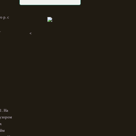
о р. с
.
<
1. На
 узором
их
ойм