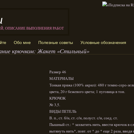
и
ИЙ, ОПИСАНИЕ ВЫПОЛНЕНИЯ РАБОТ
йте
Обо мне
Полезные советы
Условные обозначения
ание крючком: Жакет «Стильный»
Размер 46
МАТЕРИАЛЫ
Тонкая пряжа (100% акрил): 480 г темно-серо-зел
цвета, 20 г бежевого цвета; 1 пуговица в тон.
КРЮЧОК
№ 3,5.
ВИДЫ ПЕТЕЛЬ
В. п., ст. б/н, ст. с/н, полуст. с/н, соед. ст.
Пышный ст.: * захватить нить, ввести крючок в сле
вытянуть нить*, повт. от * до * еще 2 раза, вводя