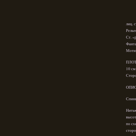
лиц. 
Рельеф
Ст. «р
Фанта
Мотив
ПЛОТ
10 см 
Сторо
ОПИС
Спин
Нитью
высот
по сх
сторо