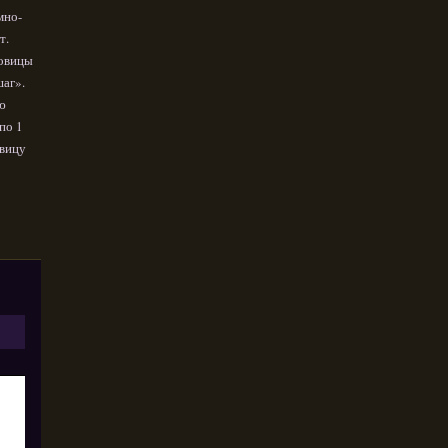
мно-
т.
говицы
шаг».
ю
по 1
овицу