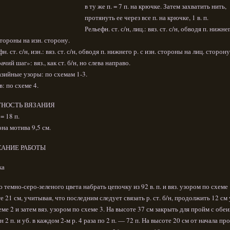
в ту же п. = 7 п. на крючке. Затем захватить нить,
протянуть ее через все п. на крючке, 1 в. п.
Рельефн. ст. с/н, лиц.: вяз. ст. с/н, обводя п. нижнег
стороны на изн. сторону.
н. ст. с/н, изн.: вяз. ст. с/н, обводя п. нижнего р. с изн. стороны на лиц. сторону
ачий шаг»: вяз., как ст. б/н, но слева направо.
зийные узоры: по схемам 1-3.
: по схеме 4.
НОСТЬ ВЯЗАНИЯ
= 18 п.
на мотива 9,5 см.
АНИЕ РАБОТЫ
ка
 темно-серо-зеленого цвета набрать цепочку из 92 в. п. и вяз. узором по схеме 
е 21 см, учитывая, что последним следует связать р. ст. б/н, продолжить 12 см
еме 2 и затем вяз. узором по схеме 3. На высоте 37 см закрыть для пройм с обе
н 2 п. и уб. в каждом 2-м р. 4 раза по 2 п. — 72 п. На высоте 20 см от начала пр