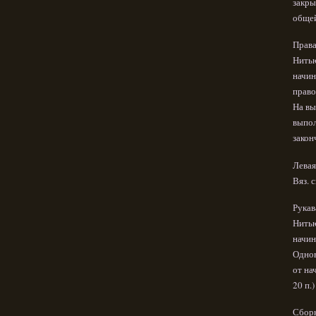
закры
общей
Права
Нитью
начин
право
На вы
выпол
закон
Левая
Вяз. 
Рукав
Нитью
начин
Однов
от на
20 п.
Сбор