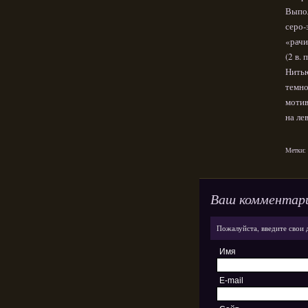
Выпол
серо-
«рачи
(2 в. 
Нитью
темно
мотив
на ле
Метки:
Ваш комментар
Пожалуйста, введите свои 
Имя
E-mail