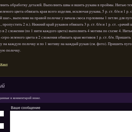
нить обработку деталей. Выполнить швы и вшить рукава в проймы. Нитью те
зеленого цвета обвязать края всего изделия, исключая рукава, 5 р. ст. б/н и 1 р. с
й шаг», выполняя на правой полочке у начала скоса горловины 1 петлю для пу
п., пропустить 2 п.). Нижний край рукавов обвязать 3 р. ст. б/н и 1 р. ст. «рачий 
 в 2 сложения (по 1 нити каждого цвета) выполнить 4 мотива по схеме 4. Нить
-серо-зеленого цвета в 2 сложения обвязать края мотивов 1 р. ст. б/н. Пришить 
у на каждую полочку и по 1 мотиву на каждый рукав (см. фото). Пришить пуг
вую полочку.
Жакет
ий
данные и комментарий ниже.
Ваше сообщение