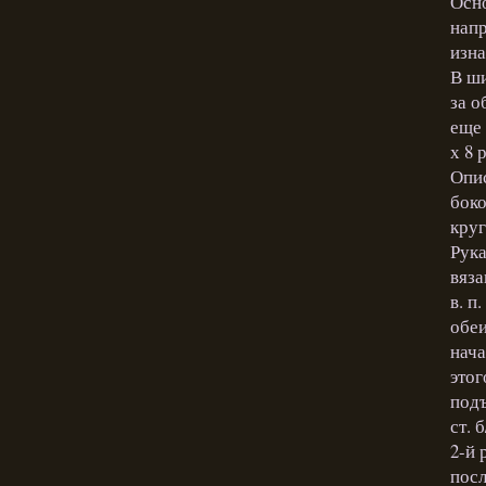
Осно
напр
изн
В ши
за о
еще 
х 8 
Опис
боко
круг
Рука
вяза
в. п
обеи
нача
этог
подъ
ст. 
2-й 
посл