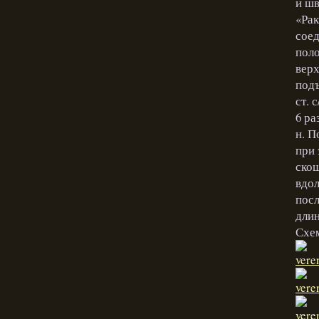
и шв
«Рак
соед
поло
верх
подъ
ст. 
6 раз
н. П
при 
скош
вдол
посл
длин
Схе