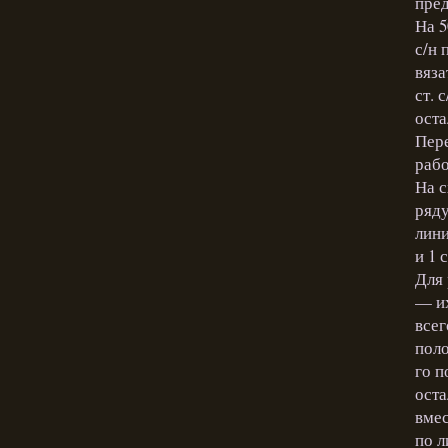
пред
На 5
с/н 
вяза
ст. 
оста
Пере
рабо
На с
ряду
лини
и 1 с
Для 
— их
всег
поло
го п
оста
вмес
по л