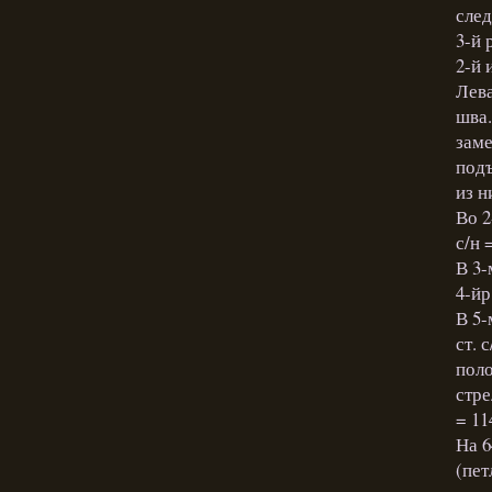
след
3-й р
2-й 
Лева
шва.
заме
подъ
из н
Во 2
с/н 
В 3-
4-йр.
В 5-
ст. 
поло
стре
= 11
На 6
(пет