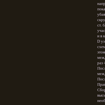
напр
пока
убав
скру
ст. 
учас
и в 
D уз
схем
этом
межд
раз 
Посл
межд
Посл
Прав
Сбор
высы
необ