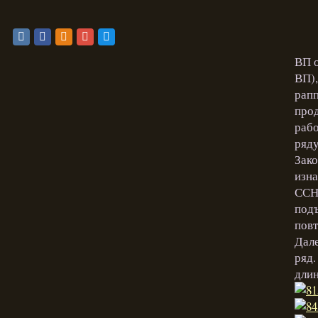
ВП о
ВП),
рапп
прод
рабо
ряду
Зако
изна
ССН 
подъ
повт
Дале
ряд.
длин