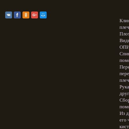
Клин
плеч
Плот
Виды
ОПИ
Спин
помо
Пере
пере
плеч
Рука
друг
Сбор
помо
Из д
его 
кист