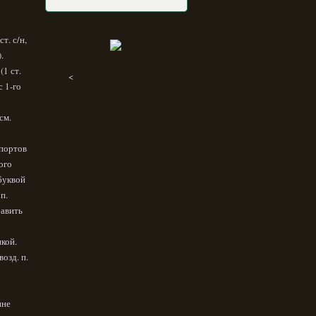
ст. с/н,
.
(1 ст.
<
с 1-го
см.
ппортов
ого
 буквой
п.
бавить
нкой.
озд. п.
ине