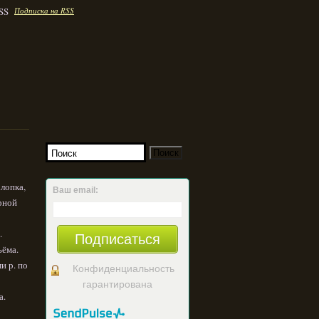
Подписка на RSS
хлопка,
Ваш email:
ёрной
.
Подписаться
ъёма.
и р. по
Конфиденциальность
гарантирована
а.