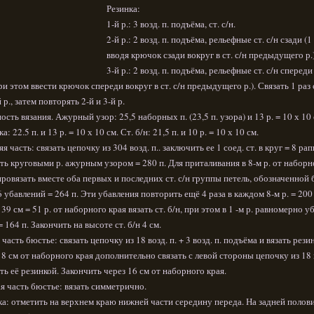
Резинка:
1-й р.: 3 возд. п. подъёма, ст. с/н.
2-й р.: 2 возд. п. подъёма, рельефные ст. с/н сзади (1 
вводя крючок сзади вокруг в ст. с/н предыдущего р.)
3-й р.: 2 возд. п. подъёма, рельефные ст. с/н спереди 
при этом ввести крючок спереди вокруг в ст. с/н предыдущего р.). Связать 1 раз 
 р., затем повторять 2-й и 3-й р.
ость вязания. Ажурный узор: 25,5 наборных п. (23,5 п. узора) и 13 р. = 10 х 10 
а: 22.5 п. и 13 р. = 10 х 10 см. Ст. б/н: 21,5 п. и 10 р. = 10 х 10 см.
я часть: связать цепочку из 304 возд. п.. заключить ее 1 соед. ст. в круг = 8 ра
ать круговыми р. ажурным узором = 280 п. Для приталивания в 8-м р. от наборн
провязать вместе оба первых и последних ст. с/н группы петель, обозначенной
6 убавлений = 264 п. Эти убавления повторить ещё 4 раза в каждом 8-м р. = 200 
 39 см = 51 р. от наборного края вязать ст. б/н, при этом в 1 -м р. равномерно у
= 164 п. Закончить на высоте ст. б/н 4 см.
 часть бюстье: связать цепочку из 18 возд. п. + 3 возд. п. подъёма и вязать рези
 8 см от наборного края дополнительно связать с левой стороны цепочку из 18 в
ать её резинкой. Закончить через 16 см от наборного края.
я часть бюстье: вязать симметрично.
а: отметить на верхнем краю нижней части середину переда. На задней полов