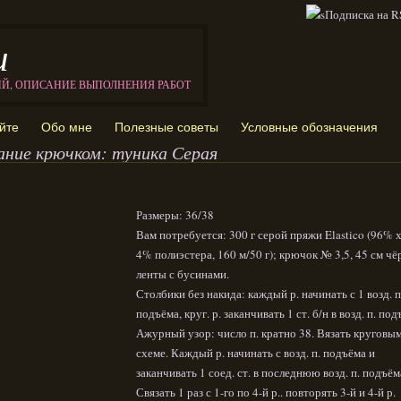
и
ИЙ, ОПИСАНИЕ ВЫПОЛНЕНИЯ РАБОТ
йте
Обо мне
Полезные советы
Условные обозначения
ание крючком: туника Серая
Размеры: 36/38
Вам потребуется: 300 г серой пряжи Elastico (96% 
4% полиэстера, 160 м/50 г); крючок № 3,5, 45 см ч
ленты с бусинами.
Столбики без накида: каждый р. начинать с 1 возд. п
подъёма, круг. р. заканчивать 1 ст. б/н в возд. п. под
Ажурный узор: число п. кратно 38. Вязать круговым
схеме. Каждый р. начинать с возд. п. подъёма и
заканчивать 1 соед. ст. в последнюю возд. п. подъём
Связать 1 раз с 1-го по 4-й р.. повторять 3-й и 4-й р.