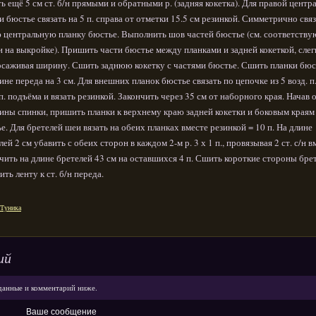
ть ещё 5 см ст. б/н прямыми и обратными р. (задняя кокетка). Для правой центр
и бюстье связать на 5 п. справа от отметки 15.5 см резинкой. Симметрично свя
 центральную планку бюстье. Выполнить шов частей бюстье (см. соответств
и на выкройке). Пришить части бюстье между планками и задней кокеткой, слег
саживая ширину. Сшить заднюю кокетку с частями бюстье. Сшить планки бюс
ине переда на 3 см. Для внешних планок бюстье связать по цепочке из 5 возд. п.
 п. подъёма и вязать резинкой. Закончить через 35 см от наборного края. Начав 
ины спинки, пришить планки к верхнему краю задней кокетки и боковым краям
е. Для бретелей шеи вязать на обеих планках вместе резинкой = 10 п. На длине
лей 2 см убавить с обеих сторон в каждом 2-м р. 3 х 1 п., провязывая 2 ст. с/н в
чить на длине бретелей 43 см на оставшихся 4 п. Сшить короткие стороны брет
ть ленту к ст. б/н переда.
Туника
ий
данные и комментарий ниже.
Ваше сообщение