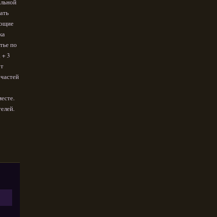
альной
зать
ующие
ка
тье по
 + 3
от
 частей
месте.
елей.