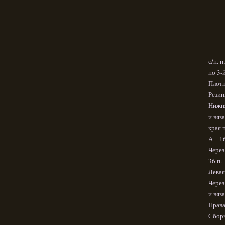
с/н. 
по 3-й
Плотн
Резинк
Нижня
и вяз
края 
А = 1
Через
36 п. 
Левая
Через
и вяз
Права
Сборк