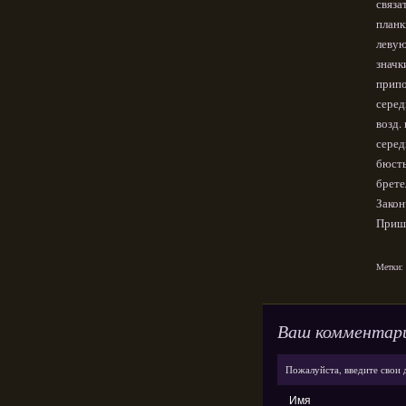
связа
планк
левую
значк
припо
серед
возд.
серед
бюсть
брете
Закон
Приши
Метки:
Ваш комментар
Пожалуйста, введите свои 
Имя