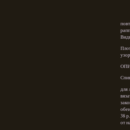
повт
рапп
Виды
Плот
узор
ОПИ
Спин
для 
вяза
зако
обеи
38 р
от н