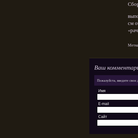
Сбо
выпо
см о
«рач
Метк
Ваш комментар
Пожалуйста, введите свои 
Имя
E-mail
Сайт