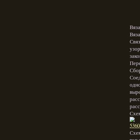
Вяз
Вяз
Связ
узор
зако
Пере
Сбор
Соед
одно
выре
расс
расс
Схем
Схе
топ