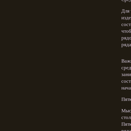
Для 
изде
сост
чтоб
рядо
ряда
Важн
сред
зани
сост
нача
Пят
Мысл
стол
Пятк
ряд