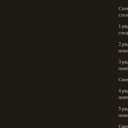
Схем
стол
1 ря
соед
2 ря
повт
3 ря
повт
Смен
4 ря
повт
5 ря
повт
Смен