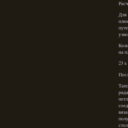
Расч
Для 
плюс
путе
узко
Кол
на п
23 х
Пос
Тапо
ряд
петл
сое
вяза
полу
стол