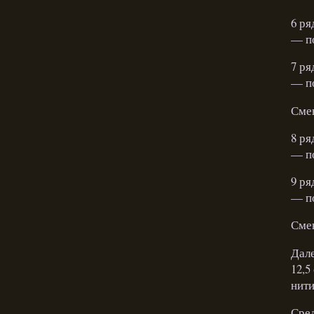
6 ря
— по
7 ря
— по
Смен
8 ря
— по
9 ря
— по
Смен
Дале
12,5
нити
Сред