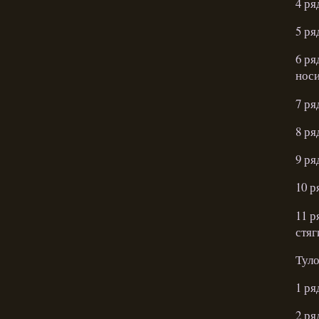
4 ря
5 ря
6 ря
носи
7 ря
8 ря
9 ря
10 р
11 р
стяг
Тул
1 ря
2 ря