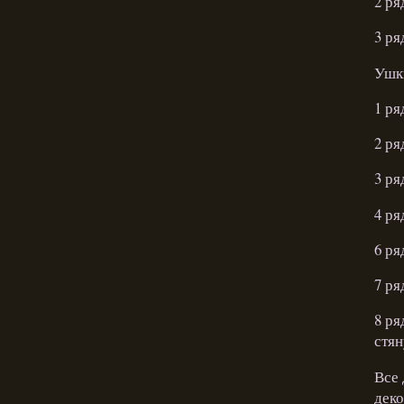
2 ря
3 ря
Ушк
1 ря
2 ря
3 ря
4 ря
6 ря
7 ря
8 ря
стян
Все 
дек