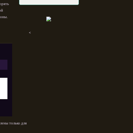
орять
ой
роны.
<
лены только для