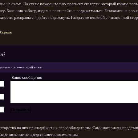
ано на схеме. На схеме показан только фрагмент скатерти, который нужно повт
угу. Закончив работу, изделие постирайте и подкрахмальте. Разложите на ровн
хности, расправьте и дайте подсохнуть. Гладьте ее влажной с изнаночной сто
Скатерть
ий
данные и комментарий ниже.
Ваше сообщение
Авторство на них принадлежит их первообладателям. Сами материалы представ
х перечисление не представляется возможным