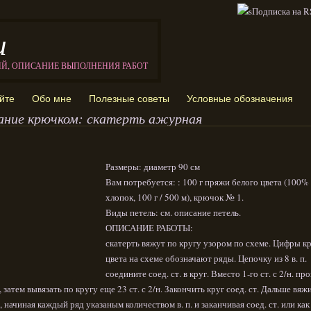
и
ИЙ, ОПИСАНИЕ ВЫПОЛНЕНИЯ РАБОТ
йте
Обо мне
Полезные советы
Условные обозначения
ание крючком: скатерть ажурная
Размеры: диаметр 90 см
Вам потребуется: : 100 г пряжи белого цвета (100%
хлопок, 100 г / 500 м), крючок № 1.
Виды петель: см. описание петель.
ОПИСАНИЕ РАБОТЫ:
скатерть вяжут по кругу узором по схеме. Цифры к
цвета на схеме обозначают ряды. Цепочку из 8 в. п.
соедините соед. ст. в круг. Вместо 1-го ст. с 2/н. пр
п., затем вывязать по кругу еще 23 ст. с 2/н. Закончить круг соед. ст. Дальше вяж
, начиная каждый ряд указаным количеством в. п. и заканчивая соед. ст. или как