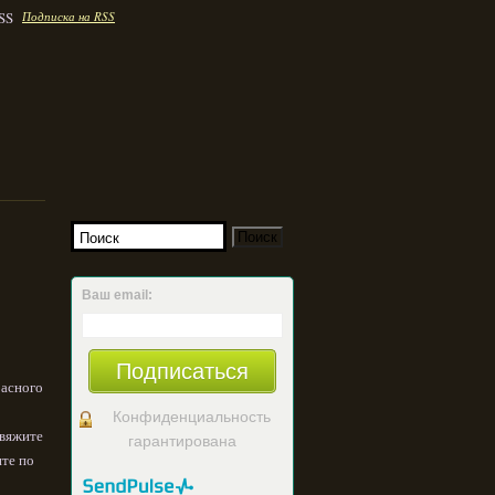
Подписка на RSS
Ваш email:
Подписаться
расного
Конфиденциальность
овяжите
гарантирована
ите по