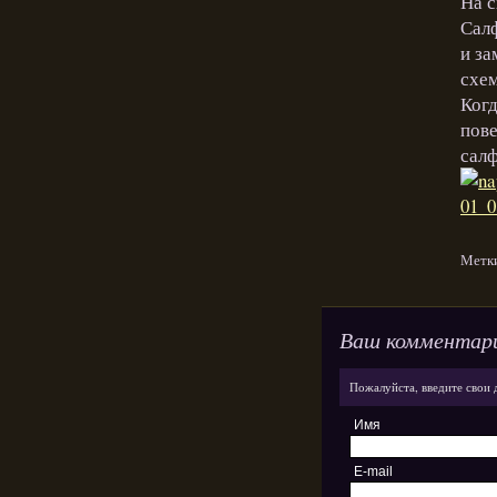
На с
Салф
и за
схем
Когд
пове
салф
Метк
Ваш комментар
Пожалуйста, введите свои 
Имя
E-mail