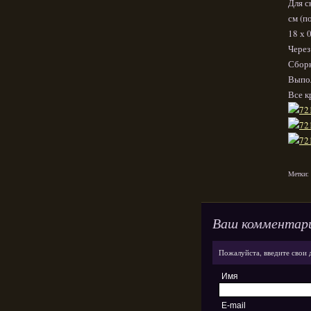
Для с
см (п
18 х 
Через
Сборк
Выпол
Все к
Метки:
Ваш комментар
Пожалуйста, введите свои 
Имя
E-mail