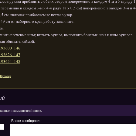
косов рукава прибавить с обеих сторон попеременно в каждом 4-м и 5-м ряду 1
опеременно в каждом 3-м и 4-м ряду 18 х 0,5 см) попеременно в каждом 3-м и 4
0,5 см, включая прибавляемые петли в узор.
 49 см от наборного края работу закончить.
а.
нить плечевые швы; втачать рукава, выполнить боковые швы и швы рукавов.
рая обвязать каймой.
Пуловер
ий
данные и комментарий ниже.
Ваше сообщение