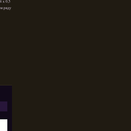
4 х 0,5
-м ряду