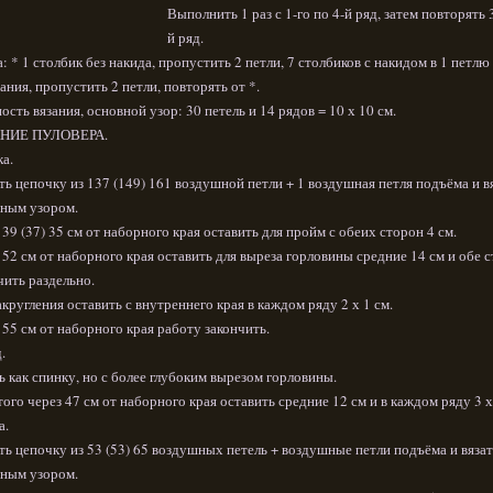
Выполнить 1 раз с 1-го по 4-й ряд, затем повторять 3
й ряд.
: * 1 столбик без накида, пропустить 2 петли, 7 столбиков с накидом в 1 петлю
ания, пропустить 2 петли, повторять от *.
ость вязания, основной узор: 30 петель и 14 рядов = 10 х 10 см.
НИЕ ПУЛОВЕРА.
а.
ть цепочку из 137 (149) 161 воздушной петли + 1 воздушная петля подъёма и в
ным узором.
 39 (37) 35 см от наборного края оставить для пройм с обеих сторон 4 см.
 52 см от наборного края оставить для выреза горловины средние 14 см и обе 
чить раздельно.
акругления оставить с внутреннего края в каждом ряду 2 х 1 см.
 55 см от наборного края работу закончить.
.
ь как спинку, но с более глубоким вырезом горловины.
того через 47 см от наборного края оставить средние 12 см и в каждом ряду 3 х
а.
ть цепочку из 53 (53) 65 воздушных петель + воздушные петли подъёма и вязат
ным узором.