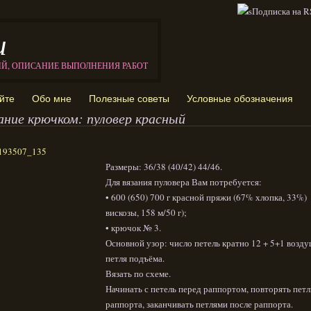
и
ИЙ, ОПИСАНИЕ ВЫПОЛНЕНИЯ РАБОТ
йте
Обо мне
Полезные советы
Условные обозначения
ание крючком: пуловер красный
Размеры: 36/38 (40/42) 44/46.
Для вязания пуловера Вам потребуется:
• 600 (650) 700 г красной пряжи (67% хлопка, 33%)
вискозы, 158 м/50 г);
• крючок № 3.
Основной узор: число петель кратно 12 + 5+1 возд
петля подъёма.
Вязать по схеме.
Начинать с петель перед раппортом, повторять петл
раппорта, заканчивать петлями после раппорта.