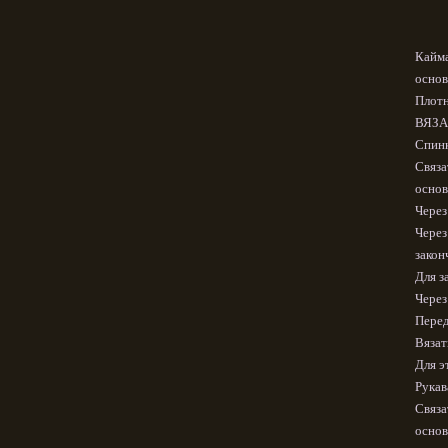
Кайма
основ
Плотн
ВЯЗА
Спинк
Связа
основ
Через
Через
закон
Для з
Через
Перед
Вязат
Для э
Рукав
Связа
основ