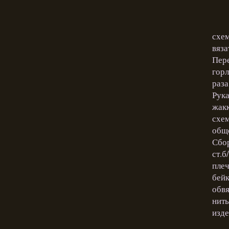
схем
вяза
Пере
горл
раза
Рука
жакк
схем
обще
Сбор
ст.б
плеч
бейк
обвя
нить
изде