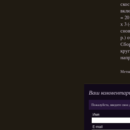
скос
вклю
= 20
х 3 
снов
р.) 
Сбор
круг
напр
Метк
Ваш комментар
Пожалуйста, введите свои 
Имя
E-mail