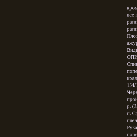
кром
все 
рапп
рапп
Плот
ажур
Виды
ОПИ
Спин
попе
края
134/
Чере
прой
р. (
п. С
плеч
Рука
попе