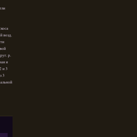
тли
скоса
й возд.
сти
евой
руг. р.
ная и
2 и 3
з 3
ачальной