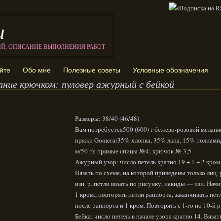
и
ИЙ, ОПИСАНИЕ ВЫПОЛНЕНИЯ РАБОТ
йте
Обо мне
Полезные советы
Условные обозначения
ание крючком: пуловер ажурный с бейкой
Размеры: 38/40 (46/48)
Вам потребуется500 (600) г бежево-розовой мелан
пряжи Gomeга(35% хлопка, 35% льна, 15% полиами
м/50 г); прямые спицы №4; крючок № 3,5
Ажурный узор: число петель кратно 19 + 1 + 2 кром
Вязать по схеме, на которой приведены только лиц. 
изн. р. петли вязать по рисунку, накиды — изн. Начи
1 кром., повторять петли раппорта, заканчивать пет
после раппорта и 1 кром. Повторять с 1-го по 10-й р
Бейка: число петель в начале узора кратно 14. Вязат