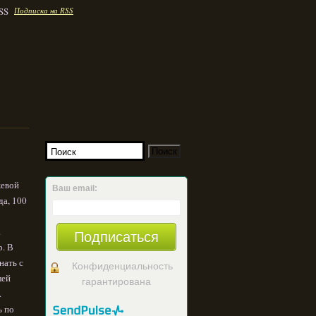
Подписка на RSS
жевой
Ваш email:
да, 100
.
Подписаться
р. В
нать с
Конфиденциальность
лей
гарантирована
.
ь по