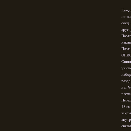
Кажды
петли
соед. 
круг.
Поэто
нагля
Плотн
ОПИС
Спинк
учиты
набор
разде
5 п. 
плеча
Перед
48 см
закры
внутр
связа