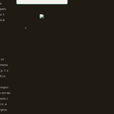
ы.
орять
же 1
 4-й
<
 от
ончить
р. 1 х
6) п.
 через
ю петлю
рыть с
 п. и
торон,