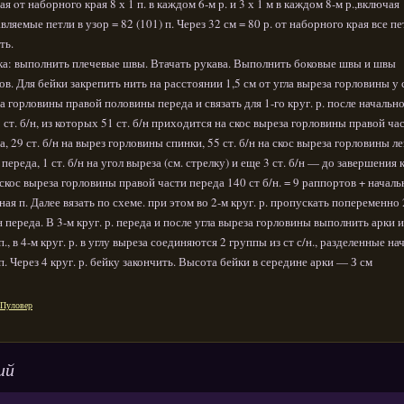
ая oт наборного края 8 х 1 п. в каждом 6-м р. и 3 х 1 м в каждом 8-м р.,включая
вляемые петли в узор = 82 (101) п. Через 32 см = 80 р. от наборного края все пе
ть.
а: выполнить плечевые швы. Втачать рукава. Выполнить боковые швы и швы
ов. Для бейки закрепить нить на расстоянии 1,5 см от угла выреза горловины у 
а горловины правой половины переда и связать для 1-го круг. р. после начально
9 ст. б/н, из которых 51 ст. б/н приходится на скос выреза горловины правой ча
а, 29 ст. б/н на вырез горловины спинки, 55 ст. б/н на скос выреза горловины л
 переда, 1 ст. б/н на угол выреза (см. стрелку) и еще 3 ст. б/н — до завершения к
скос выреза горловины правой части переда 140 ст б/н. = 9 раппортов + началь
ная п. Далее вязать по схеме. при этом во 2-м круг. р. пропускать попеременно 
/н переда. В 3-м круг. р. переда и после угла выреза горловины выполнить арки и
 п., в 4-м круг. р. в углу выреза соединяются 2 группы из ст с/н., разделенные н
 п. Через 4 круг. р. бейку закончить. Высота бейки в середине арки — З см
Пуловер
ий