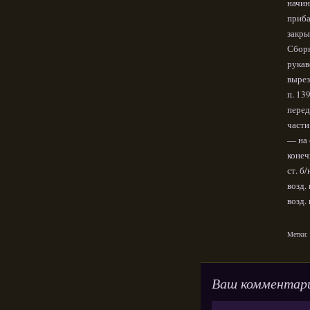
начин
приба
закры
Сборк
рукав
вырез
п. 13
перед
части
— на 
конеч
ст. б
возд.
возд.
Метки:
Ваш комментар