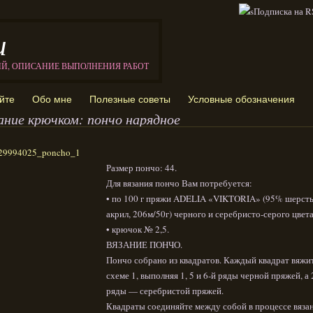
и
ИЙ, ОПИСАНИЕ ВЫПОЛНЕНИЯ РАБОТ
йте
Обо мне
Полезные советы
Условные обозначения
ание крючком: пончо нарядное
Размер пончо: 44.
Для вязания пончо Вам потребуется:
• по 100 г пряжи ADELIA «VIKTORIA» (95% шерсть
акрил, 206м/50г) черного и серебристо-серого цвета
• крючок № 2,5.
ВЯЗАНИЕ ПОНЧО.
Пончо собрано из квадратов. Каждый квадрат вяжи
схеме 1, выполняя 1, 5 и 6-й ряды черной пряжей, а 2
ряды — серебристой пряжей.
Квадраты соединяйте между собой в процессе вяза