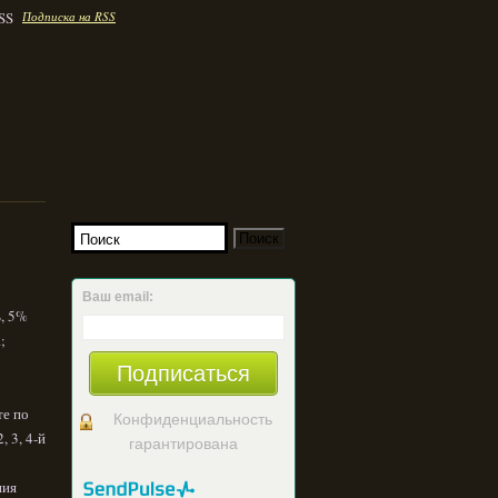
Подписка на RSS
Ваш email:
, 5%
;
Подписаться
те по
Конфиденциальность
, 3, 4-й
гарантирована
ния