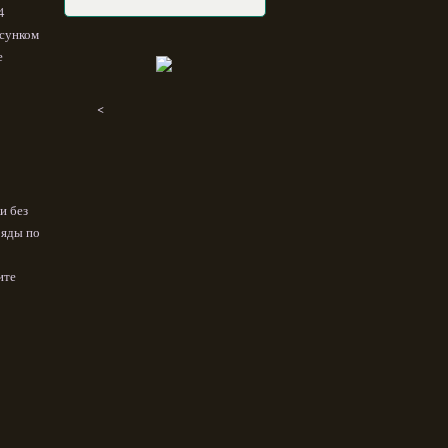
4
исунком
е
<
и без
ряды по
ите