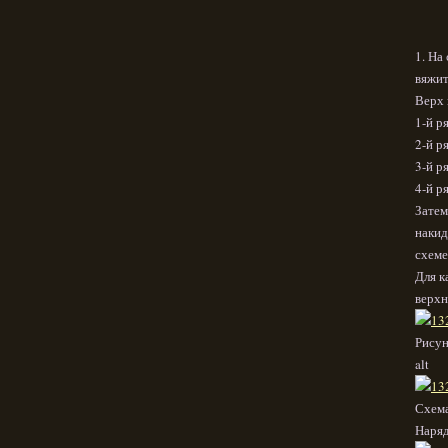
1. На
вяжит
Верх 
1-й р
2-й р
3-й р
4-й р
Затем
накид
схеме
Для к
верхн
Рисун
alt
Схема
Наря