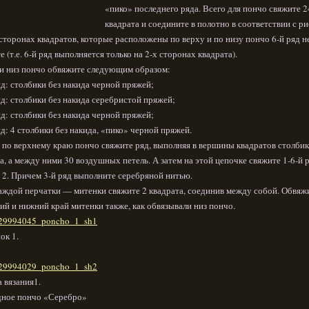
«пико» последнего ряда. Всего для пончо свяжите 2
квадрата и соедините в полотно в соответствии с р
 сторонах квадратов, которые расположены по верху и по низу пончо 6-й ряд н
е (т.е. 6-й ряд выполняется только на 2-х сторонах квадрата).
и низ пончо обвяжите следующим образом:
яд: столбики без накида черной пряжей;
яд: столбики без накида серебристой пряжей;
яд: столбики без накида черной пряжей;
яд: 4 столбики без накида, «пико» черной пряжей.
 по верхнему краю пончо свяжите ряд, выполняя в вершины квадратов столбик
а, а между ними 30 воздушных петель. А затем на этой цепочке свяжите 1-6-й 
 2. Причем 3-й ряд выполните серебряной нитью.
аждой перчатки — митенки свяжите 2 квадрата, соединив между собой. Обвяж
ий и нижний край митенки также, как обвязывали низ пончо.
ок 1.
 вязания1.
дное пончо «Серебро»