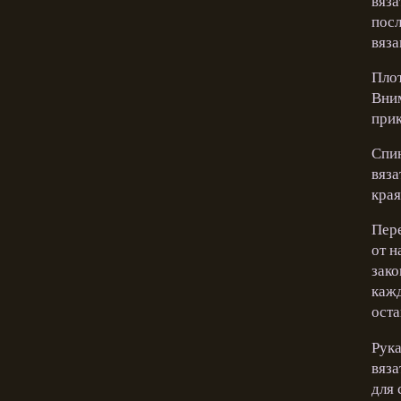
вяза
посл
вяза
Плот
Вним
прик
Спин
вяза
края
Пере
от н
зако
кажд
оста
Рука
вяза
для 