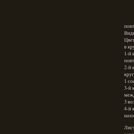
повт
Виды
Цвет
в кр
1-й 
повт
2-й 
круг
1 сое
3-й 
межд
3 воз
4-й 
нахо
Лист