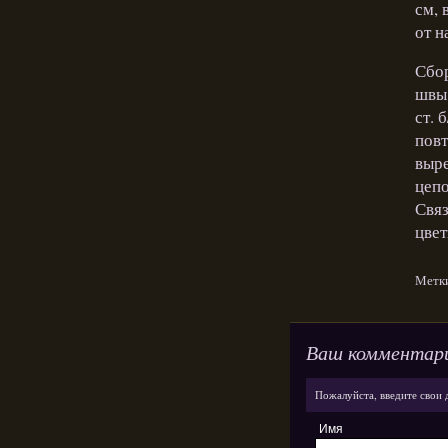
см, 
от н
Сбор
швы 
ст. 
повт
выре
цепо
Связ
цвет
Метк
Ваш комментар
Пожалуйста, введите свои 
Имя