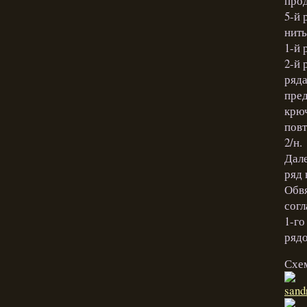
про
5-й 
нить
1-й 
2-й 
ряда
пред
крюч
повт
2/н.
Дале
ряд 
Обвя
согл
1-го
рядо
Схе