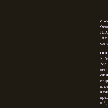
с 3-
Осно
ПЛО
16 с
согл
ОПИ
Кайм
2-ю 
цепо
след
сторо
п. ц
в сл
пред
п. *